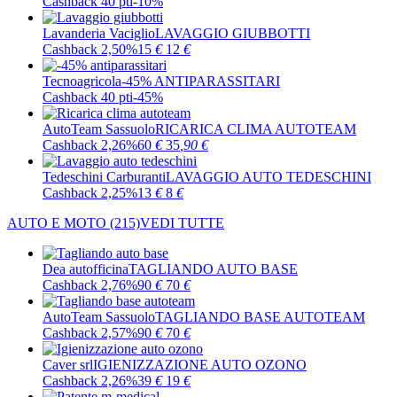
Cashback 40 pti
-10%
Lavanderia Vaciglio
LAVAGGIO GIUBBOTTI
Cashback 2,50%
15
€
12
€
Tecnoagricola
-45% ANTIPARASSITARI
Cashback 40 pti
-45%
AutoTeam Sassuolo
RICARICA CLIMA AUTOTEAM
Cashback 2,26%
60
€
35
,90
€
Tedeschini Carburanti
LAVAGGIO AUTO TEDESCHINI
Cashback 2,25%
13
€
8
€
AUTO E MOTO
(215)
VEDI TUTTE
Dea autofficina
TAGLIANDO AUTO BASE
Cashback 2,76%
90
€
70
€
AutoTeam Sassuolo
TAGLIANDO BASE AUTOTEAM
Cashback 2,57%
90
€
70
€
Caver srl
IGIENIZZAZIONE AUTO OZONO
Cashback 2,26%
39
€
19
€