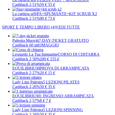
Cashback 2,51%
59
€
55
€
La cartiera srl
SPA+SPUMANTE+KIT SCRUB X2
Cashback 2,51%
90
€
73
€
SPORT E TEMPO LIBERO
(4)
VEDI TUTTE
Palestra Muoviti
7-DAY-TICKET GRATUITO
Cashback 60 pti
OMAGGIO
Leonardo La Tua Immagine
CORSO DI CHITARRA
Cashback 2,50%
200
€
155
€
EQUILIBRIUM
PROVA DI ARRAMPICATA
Cashback 2,27%
20
€
15
€
Lady Line Palestra
5 LEZIONI PILATES
Cashback 2,26%
50
€
35
€
EQUILIBRIUM
1 INGRESSO ARRAMPICATA
Cashback 2,57%
8
€
7
€
Lady Line Palestra
5 LEZIONI SPINNING
Cashback 2,26%
50
€
35
€