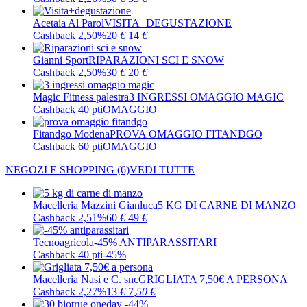
Acetaia Al Parol
VISITA+DEGUSTAZIONE
Cashback 2,50%
20
€
14
€
Gianni Sport
RIPARAZIONI SCI E SNOW
Cashback 2,50%
30
€
20
€
Magic Fitness palestra
3 INGRESSI OMAGGIO MAGIC
Cashback 40 pti
OMAGGIO
Fitandgo Modena
PROVA OMAGGIO FITANDGO
Cashback 60 pti
OMAGGIO
NEGOZI E SHOPPING
(6)
VEDI TUTTE
Macelleria Mazzini Gianluca
5 KG DI CARNE DI MANZO
Cashback 2,51%
60
€
49
€
Tecnoagricola
-45% ANTIPARASSITARI
Cashback 40 pti
-45%
Macelleria Nasi e C. snc
GRIGLIATA 7,50€ A PERSONA
Cashback 2,27%
13
€
7
,50
€