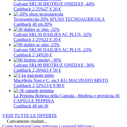
Galvani SRL
30 BIOTRUE ONEDAY -44%
Cashback 2,25%
27
€
20
€
Tecnoagricola
-20% SFUSO TECNOAGRICOLA
Cashback 40 pti
-20%
Galvani SRL
30 DAILIES AC PLUS -32%
Cashback 2,25%
22
€
20
€
Galvani SRL
90 DAILIES AC PLUS -23%
Cashback 2,34%
50
€
Galvani SRL
90 BIOTRUE ONEDAY -36%
Cashback 2,26%
63
€
50
€
Macelleria Nasi e C. snc
1 KG MACINATO MISTO
Cashback 2,32%
13
€
9
,90
€
La Peppina Bottega della Capsula - Modena e provincia
-5€
CAPSULE PEPPINA
Cashback 40 pti
-5€
VEDI TUTTE LE OFFERTE
Caricamento risultati...
Come funziona
Come utilizzare i coupon
Utilizzare i