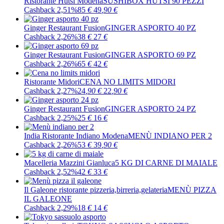
Ristorante Hutsi Modena
SUSHIBOX HUTSI 90 PEZZI
Cashback 2,51%
85
€
49
,90
€
Ginger Restaurant Fusion
GINGER ASPORTO 40 PZ
Cashback 2,26%
38
€
27
€
Ginger Restaurant Fusion
GINGER ASPORTO 69 PZ
Cashback 2,26%
65
€
42
€
Ristorante Midori
CENA NO LIMITS MIDORI
Cashback 2,27%
24
,90
€
22
,90
€
Ginger Restaurant Fusion
GINGER ASPORTO 24 PZ
Cashback 2,25%
25
€
16
€
India Ristorante Indiano Modena
MENÙ INDIANO PER 2
Cashback 2,26%
53
€
39
,90
€
Macelleria Mazzini Gianluca
5 KG DI CARNE DI MAIALE
Cashback 2,52%
42
€
33
€
Il Galeone ristorante pizzeria,birreria,gelateria
MENÙ PIZZA
IL GALEONE
Cashback 2,29%
18
€
14
€