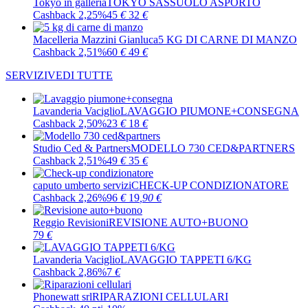
Tokyo in galleria
TOKYO SASSUOLO ASPORTO
Cashback 2,25%
45
€
32
€
Macelleria Mazzini Gianluca
5 KG DI CARNE DI MANZO
Cashback 2,51%
60
€
49
€
SERVIZI
VEDI TUTTE
Lavanderia Vaciglio
LAVAGGIO PIUMONE+CONSEGNA
Cashback 2,50%
23
€
18
€
Studio Ced & Partners
MODELLO 730 CED&PARTNERS
Cashback 2,51%
49
€
35
€
caputo umberto servizi
CHECK-UP CONDIZIONATORE
Cashback 2,26%
96
€
19
,90
€
Reggio Revisioni
REVISIONE AUTO+BUONO
79
€
Lavanderia Vaciglio
LAVAGGIO TAPPETI 6/KG
Cashback 2,86%
7
€
Phonewatt srl
RIPARAZIONI CELLULARI