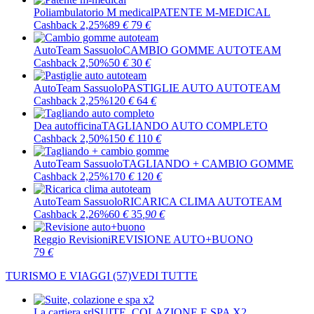
Poliambulatorio M medical
PATENTE M-MEDICAL
Cashback 2,25%
89
€
79
€
AutoTeam Sassuolo
CAMBIO GOMME AUTOTEAM
Cashback 2,50%
50
€
30
€
AutoTeam Sassuolo
PASTIGLIE AUTO AUTOTEAM
Cashback 2,25%
120
€
64
€
Dea autofficina
TAGLIANDO AUTO COMPLETO
Cashback 2,50%
150
€
110
€
AutoTeam Sassuolo
TAGLIANDO + CAMBIO GOMME
Cashback 2,25%
170
€
120
€
AutoTeam Sassuolo
RICARICA CLIMA AUTOTEAM
Cashback 2,26%
60
€
35
,90
€
Reggio Revisioni
REVISIONE AUTO+BUONO
79
€
TURISMO E VIAGGI
(57)
VEDI TUTTE
La cartiera srl
SUITE, COLAZIONE E SPA X2