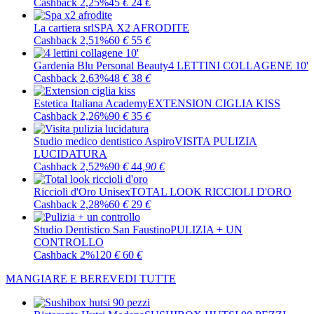
Cashback 2,25%
45
€
24
€
La cartiera srl
SPA X2 AFRODITE
Cashback 2,51%
60
€
55
€
Gardenia Blu Personal Beauty
4 LETTINI COLLAGENE 10'
Cashback 2,63%
48
€
38
€
Estetica Italiana Academy
EXTENSION CIGLIA KISS
Cashback 2,26%
90
€
35
€
Studio medico dentistico Aspiro
VISITA PULIZIA
LUCIDATURA
Cashback 2,52%
90
€
44
,90
€
Riccioli d'Oro Unisex
TOTAL LOOK RICCIOLI D'ORO
Cashback 2,28%
60
€
29
€
Studio Dentistico San Faustino
PULIZIA + UN
CONTROLLO
Cashback 2%
120
€
60
€
MANGIARE E BERE
VEDI TUTTE