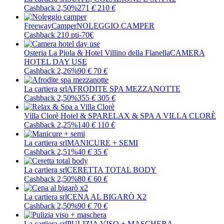
Cashback 2,50%
271
€
210
€
FreewayCamper
NOLEGGIO CAMPER
Cashback 210 pti
-70€
Osteria La Piola & Hotel Villino della Flanella
CAMERA
HOTEL DAY USE
Cashback 2,26%
90
€
70
€
La cartiera srl
AFRODITE SPA MEZZANOTTE
Cashback 2,50%
355
€
305
€
Villa Clorè Hotel & SPA
RELAX & SPA A VILLA CLORÈ
Cashback 2,25%
140
€
110
€
La cartiera srl
MANICURE + SEMI
Cashback 2,51%
40
€
35
€
La cartiera srl
CERETTA TOTAL BODY
Cashback 2,50%
80
€
60
€
La cartiera srl
CENA AL BIGARÒ X2
Cashback 2,50%
90
€
70
€
La cartiera srl
PULIZIA VISO + MASCHERA