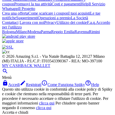
coupon
Promuovi la tua attività
Costi e pagamenti
Help
Il Servizio
Whatsapp
Il Progetto
Crea una offerta
Come scaricare i coupon
I tuoi acquisti
Le tue
notifiche
Suggerimenti
Operazioni a premio
La Società
Contattaci
Lavora con noi
Privacy
Utilizzo dei cookie
F.a.q.
Accordo
per l'utilizzo
Bologna
Milano
Modena
Parma
Reggio Emilia
Ravenna
Rimini
© 2026 Amazing S.r.l. - Via Natale Battaglia 12, 20127 Milano
(MI) ITALIA - P.I./C.F: IT03543390367 - REA: MO-397100
MY CASHBACK WALLET

Menù




Accedi
Registrati
Come Funziona Spiiky
Help
Questo sito utilizza cookie in conformità alla cookie policy di Spiiky
e cookie che rientrano nella responsabilità di terze parti. Per
procedere è necessario accettare o rifiutare l'utilizzo di cookie. Per
maggiori informazioni
clicca qui
Per chiudere questo banner
negando il consenso
clicca qui
Accetta e chiudi