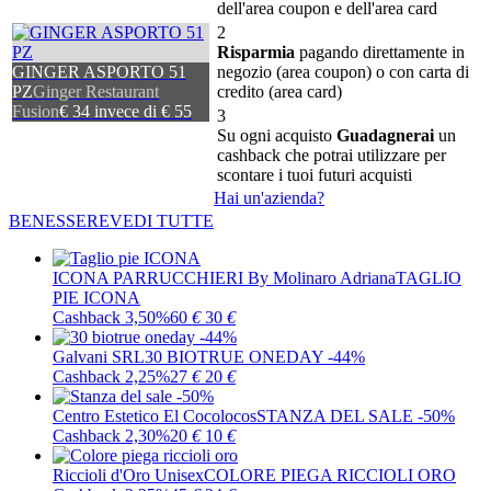
dell'area coupon e dell'area card
2
Risparmia
pagando direttamente in
GINGER ASPORTO 51
negozio (area coupon) o con carta di
PZ
Ginger Restaurant
credito (area card)
Fusion
€ 34 invece di € 55
3
Su ogni acquisto
Guadagnerai
un
cashback che potrai utilizzare per
scontare i tuoi futuri acquisti
Hai un'azienda?
BENESSERE
VEDI TUTTE
ICONA PARRUCCHIERI By Molinaro Adriana
TAGLIO
PIE ICONA
Cashback 3,50%
60
€
30
€
Galvani SRL
30 BIOTRUE ONEDAY -44%
Cashback 2,25%
27
€
20
€
Centro Estetico El Cocolocos
STANZA DEL SALE -50%
Cashback 2,30%
20
€
10
€
Riccioli d'Oro Unisex
COLORE PIEGA RICCIOLI ORO