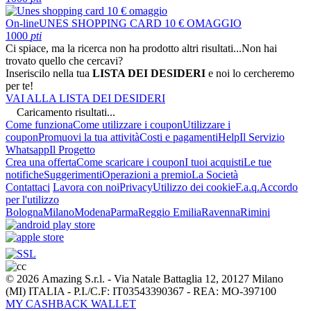
On-line
UNES SHOPPING CARD 10 € OMAGGIO
1000
pti
Ci spiace, ma la ricerca non ha prodotto altri risultati...
Non hai
trovato quello che cercavi?
Inseriscilo nella tua
LISTA DEI DESIDERI
e noi lo cercheremo
per te!
VAI ALLA LISTA DEI DESIDERI
Caricamento risultati...
Come funziona
Come utilizzare i coupon
Utilizzare i
coupon
Promuovi la tua attività
Costi e pagamenti
Help
Il Servizio
Whatsapp
Il Progetto
Crea una offerta
Come scaricare i coupon
I tuoi acquisti
Le tue
notifiche
Suggerimenti
Operazioni a premio
La Società
Contattaci
Lavora con noi
Privacy
Utilizzo dei cookie
F.a.q.
Accordo
per l'utilizzo
Bologna
Milano
Modena
Parma
Reggio Emilia
Ravenna
Rimini
© 2026 Amazing S.r.l. - Via Natale Battaglia 12, 20127 Milano
(MI) ITALIA - P.I./C.F: IT03543390367 - REA: MO-397100
MY CASHBACK WALLET