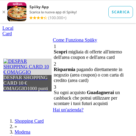
Local
Card
Come Funziona Spiiky
1
Scopri
migliaia di offerte all'interno
dell'area coupon e dell'area card
2
Risparmia
pagando direttamente in
negozio (area coupon) o con carta di
DESPAR SHOPPING
credito (area card)
CARD 10 €
3
OMAGGIO
1000 punti
Su ogni acquisto
Guadagnerai
un
cashback che potrai utilizzare per
scontare i tuoi futuri acquisti
Hai un'azienda?
Shopping Card
»
Modena