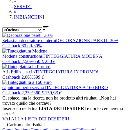
»
SERVIZI
»
IMBIANCHINI

Sebastian decoratore d'interni
DECORAZIONE PARETI -30%
Cashback 60 pti
-30%
Modena constructions
TINTEGGIATURA MODENA
Cashback 2,50%
650
€
250
€
A.L Edilizia s.r.l.s
TINTEGGIATURA IN PROMO!
Cashback 2,06%
399
€
caputo umberto servizi
TINTEGGIATURA A 160 EURO
Cashback 2,25%
360
€
159
,98
€
Ci spiace, ma la ricerca non ha prodotto altri risultati...
Non hai
trovato quello che cercavi?
Inseriscilo nella tua
LISTA DEI DESIDERI
e noi lo cercheremo
per te!
VAI ALLA LISTA DEI DESIDERI
Caricamento risultati...
Come funziona
Come utilizzare i coupon
Utilizzare i