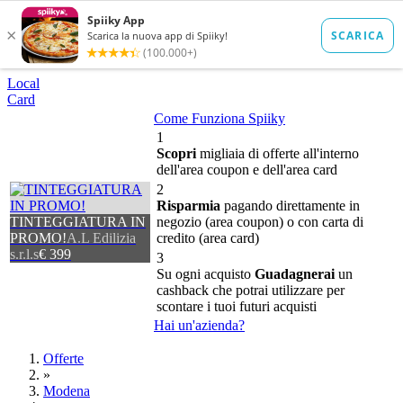
Local
Card
Come Funziona Spiiky
1
Scopri
migliaia di offerte all'interno
dell'area coupon e dell'area card
2
Risparmia
pagando direttamente in
TINTEGGIATURA IN
negozio (area coupon) o con carta di
PROMO!
A.L Edilizia
credito (area card)
s.r.l.s
€ 399
3
Su ogni acquisto
Guadagnerai
un
cashback che potrai utilizzare per
scontare i tuoi futuri acquisti
Hai un'azienda?
Offerte
»
Modena