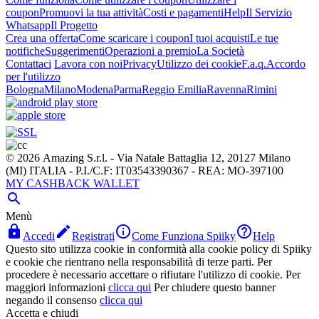
coupon
Promuovi la tua attività
Costi e pagamenti
Help
Il Servizio
Whatsapp
Il Progetto
Crea una offerta
Come scaricare i coupon
I tuoi acquisti
Le tue
notifiche
Suggerimenti
Operazioni a premio
La Società
Contattaci
Lavora con noi
Privacy
Utilizzo dei cookie
F.a.q.
Accordo
per l'utilizzo
Bologna
Milano
Modena
Parma
Reggio Emilia
Ravenna
Rimini
© 2026 Amazing S.r.l. - Via Natale Battaglia 12, 20127 Milano
(MI) ITALIA - P.I./C.F: IT03543390367 - REA: MO-397100
MY CASHBACK WALLET

Menù




Accedi
Registrati
Come Funziona Spiiky
Help
Questo sito utilizza cookie in conformità alla cookie policy di Spiiky
e cookie che rientrano nella responsabilità di terze parti. Per
procedere è necessario accettare o rifiutare l'utilizzo di cookie. Per
maggiori informazioni
clicca qui
Per chiudere questo banner
negando il consenso
clicca qui
Accetta e chiudi