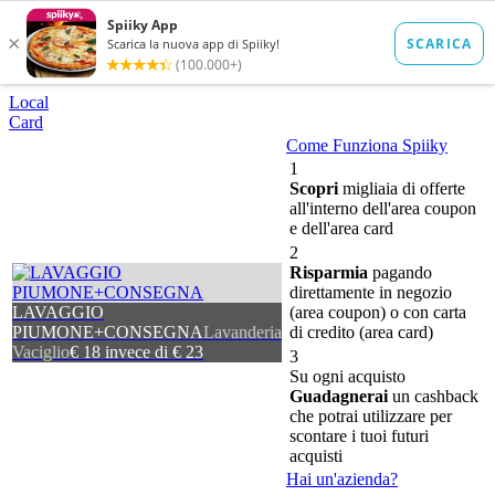
Local
Card
Come Funziona Spiiky
1
Scopri
migliaia di offerte
all'interno dell'area coupon
e dell'area card
2
Risparmia
pagando
direttamente in negozio
LAVAGGIO
(area coupon) o con carta
PIUMONE+CONSEGNA
Lavanderia
di credito (area card)
Vaciglio
€ 18 invece di € 23
3
Su ogni acquisto
Guadagnerai
un cashback
che potrai utilizzare per
scontare i tuoi futuri
acquisti
Hai un'azienda?