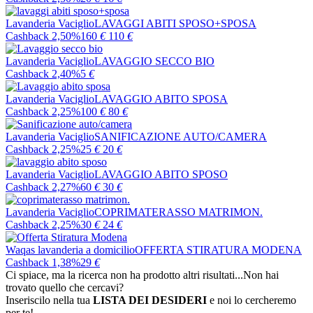
Lavanderia Vaciglio
LAVAGGI ABITI SPOSO+SPOSA
Cashback 2,50%
160
€
110
€
Lavanderia Vaciglio
LAVAGGIO SECCO BIO
Cashback 2,40%
5
€
Lavanderia Vaciglio
LAVAGGIO ABITO SPOSA
Cashback 2,25%
100
€
80
€
Lavanderia Vaciglio
SANIFICAZIONE AUTO/CAMERA
Cashback 2,25%
25
€
20
€
Lavanderia Vaciglio
LAVAGGIO ABITO SPOSO
Cashback 2,27%
60
€
30
€
Lavanderia Vaciglio
COPRIMATERASSO MATRIMON.
Cashback 2,25%
30
€
24
€
Waqas lavanderia a domicilio
OFFERTA STIRATURA MODENA
Cashback 1,38%
29
€
Ci spiace, ma la ricerca non ha prodotto altri risultati...
Non hai
trovato quello che cercavi?
Inseriscilo nella tua
LISTA DEI DESIDERI
e noi lo cercheremo
per te!