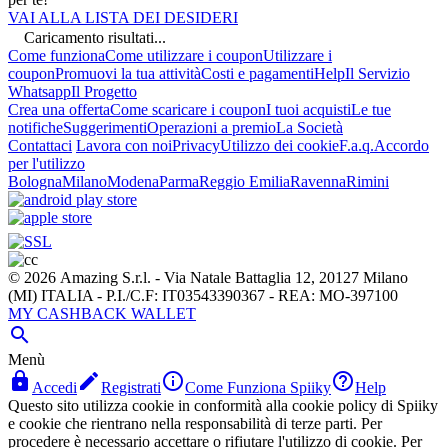
VAI ALLA LISTA DEI DESIDERI
Caricamento risultati...
Come funziona
Come utilizzare i coupon
Utilizzare i
coupon
Promuovi la tua attività
Costi e pagamenti
Help
Il Servizio
Whatsapp
Il Progetto
Crea una offerta
Come scaricare i coupon
I tuoi acquisti
Le tue
notifiche
Suggerimenti
Operazioni a premio
La Società
Contattaci
Lavora con noi
Privacy
Utilizzo dei cookie
F.a.q.
Accordo
per l'utilizzo
Bologna
Milano
Modena
Parma
Reggio Emilia
Ravenna
Rimini
© 2026 Amazing S.r.l. - Via Natale Battaglia 12, 20127 Milano
(MI) ITALIA - P.I./C.F: IT03543390367 - REA: MO-397100
MY CASHBACK WALLET

Menù




Accedi
Registrati
Come Funziona Spiiky
Help
Questo sito utilizza cookie in conformità alla cookie policy di Spiiky
e cookie che rientrano nella responsabilità di terze parti. Per
procedere è necessario accettare o rifiutare l'utilizzo di cookie. Per