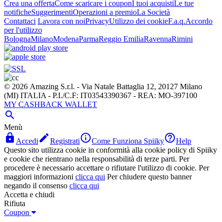
Crea una offerta
Come scaricare i coupon
I tuoi acquisti
Le tue
notifiche
Suggerimenti
Operazioni a premio
La Società
Contattaci
Lavora con noi
Privacy
Utilizzo dei cookie
F.a.q.
Accordo
per l'utilizzo
Bologna
Milano
Modena
Parma
Reggio Emilia
Ravenna
Rimini
© 2026 Amazing S.r.l. - Via Natale Battaglia 12, 20127 Milano
(MI) ITALIA - P.I./C.F: IT03543390367 - REA: MO-397100
MY CASHBACK WALLET

Menù




Accedi
Registrati
Come Funziona Spiiky
Help
Questo sito utilizza cookie in conformità alla cookie policy di Spiiky
e cookie che rientrano nella responsabilità di terze parti. Per
procedere è necessario accettare o rifiutare l'utilizzo di cookie. Per
maggiori informazioni
clicca qui
Per chiudere questo banner
negando il consenso
clicca qui
Accetta e chiudi
Rifiuta
Coupon