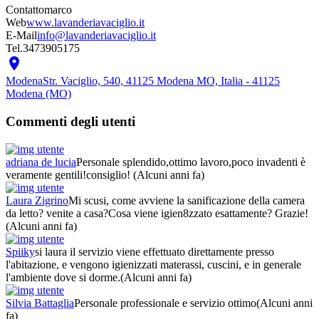
Contatto
marco
Web
www.lavanderiavaciglio.it
E-Mail
info@lavanderiavaciglio.it
Tel.
3473905175

Modena
Str. Vaciglio, 540, 41125 Modena MO, Italia - 41125
Modena (MO)
Commenti degli utenti
adriana de lucia
Personale splendido,ottimo lavoro,poco invadenti è
veramente gentili!consiglio!
(Alcuni anni fa)
Laura Zigrino
Mi scusi, come avviene la sanificazione della camera
da letto? venite a casa?Cosa viene igien8zzato esattamente? Grazie!
(Alcuni anni fa)
Spiiky
si laura il servizio viene effettuato direttamente presso
l'abitazione, e vengono igienizzati materassi, cuscini, e in generale
l'ambiente dove si dorme.
(Alcuni anni fa)
Silvia Battaglia
Personale professionale e servizio ottimo
(Alcuni anni
fa)