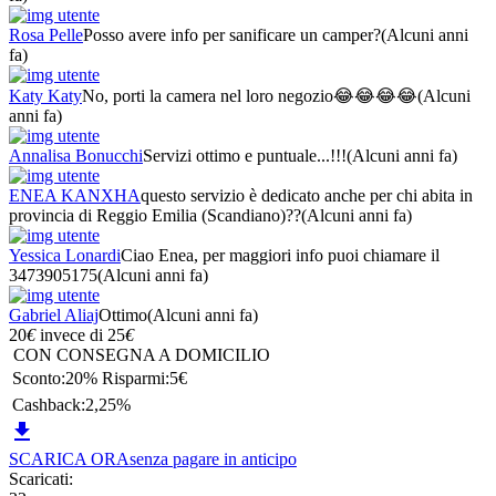
Rosa Pelle
Posso avere info per sanificare un camper?
(Alcuni anni
fa)
Katy Katy
No, porti la camera nel loro negozio😂😂😂😂
(Alcuni
anni fa)
Annalisa Bonucchi
Servizi ottimo e puntuale...!!!
(Alcuni anni fa)
ENEA KANXHA
questo servizio è dedicato anche per chi abita in
provincia di Reggio Emilia (Scandiano)??
(Alcuni anni fa)
Yessica Lonardi
Ciao Enea, per maggiori info puoi chiamare il
3473905175
(Alcuni anni fa)
Gabriel Aliaj
Ottimo
(Alcuni anni fa)
20
€
invece di
25
€
CON CONSEGNA A DOMICILIO
Sconto:
20%
Risparmi:
5€
Cashback:
2,25%

SCARICA ORA
senza pagare in anticipo
Scaricati: