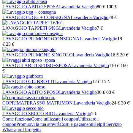
LAVAGGIO ABITO SPOSA
Lavanderia Vaciglio
80
€
100
€
LAVAGGIO UGG + CONSEGNA
Lavanderia Vaciglio
28
€
LAVAGGIO TAPPETI 6/KG
Lavanderia Vaciglio
7
€
LAVAGGIO PIUMONE+CONSEGNA
Lavanderia Vaciglio
18
€
23
€
LAVAGGIO PIUMONE SINGOLO
Lavanderia Vaciglio
16
€
20
€
LAVAGGI ABITI SPOSO+SPOSA
Lavanderia Vaciglio
110
€
160
€
LAVAGGIO GIUBBOTTI
Lavanderia Vaciglio
12
€
15
€
LAVAGGIO ABITO SPOSO
Lavanderia Vaciglio
30
€
60
€
COPRIMATERASSO MATRIMON.
Lavanderia Vaciglio
24
€
30
€
LAVAGGIO SECCO BIO
Lavanderia Vaciglio
5
€
Come funziona
Come utilizzare i coupon
Utilizzare i
coupon
Promuovi la tua attività
Costi e pagamenti
Help
Il Servizio
Whatsapp
Il Progetto