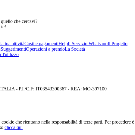
 quello che cercavi?
 te!
a tua attività
Costi e pagamenti
Help
Il Servizio Whatsapp
Il Progetto
e
Suggerimenti
Operazioni a premio
La Società
 l'utilizzo
I) ITALIA - P.I./C.F: IT03543390367 - REA: MO-397100
cookie che rientrano nella responsabilità di terze parti. Per procedere è 
so
clicca qui