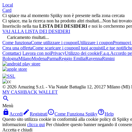
Local
Card
Ci spiace ma al momento Spiiky non è presente nella zona cercata
Ci spiace, ma la ricerca non ha prodotto altri risultati...
Non hai trovato
Inseriscilo nella tua
LISTA DEI DESIDERI
e noi lo cercheremo per
VAI ALLA LISTA DEI DESIDERI
Caricamento risultati...
Come funziona
Come utilizzare i coupon
Utilizzare i coupon
Promuovi l
Crea una offerta
Come scaricare i coupon
I tuoi acquisti
Le tue notifich
Contattaci
Lavora con noi
Privacy
Utilizzo dei cookie
F.a.q.
Accordo per
Bologna
Milano
Modena
Parma
Reggio Emilia
Ravenna
Rimini
© 2026 Amazing S.r.l. - Via Natale Battaglia 12, 20127 Milano (M
MY CASHBACK WALLET

Menù




Accedi
Registrati
Come Funziona Spiiky
Help
Questo sito utilizza cookie in conformità alla cookie policy di Spiiky e 
informazioni
clicca qui
Per chiudere questo banner negando il consen
Accetta e chiudi