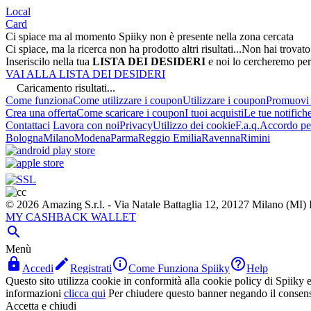
Local
Card
Ci spiace ma al momento Spiiky non è presente nella zona cercata
Ci spiace, ma la ricerca non ha prodotto altri risultati...
Non hai trovato
Inseriscilo nella tua
LISTA DEI DESIDERI
e noi lo cercheremo per
VAI ALLA LISTA DEI DESIDERI
Caricamento risultati...
Come funziona
Come utilizzare i coupon
Utilizzare i coupon
Promuovi l
Crea una offerta
Come scaricare i coupon
I tuoi acquisti
Le tue notifich
Contattaci
Lavora con noi
Privacy
Utilizzo dei cookie
F.a.q.
Accordo per
Bologna
Milano
Modena
Parma
Reggio Emilia
Ravenna
Rimini
© 2026 Amazing S.r.l. - Via Natale Battaglia 12, 20127 Milano (M
MY CASHBACK WALLET

Menù




Accedi
Registrati
Come Funziona Spiiky
Help
Questo sito utilizza cookie in conformità alla cookie policy di Spiiky e 
informazioni
clicca qui
Per chiudere questo banner negando il consen
Accetta e chiudi