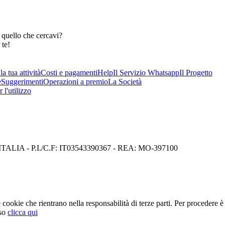
 quello che cercavi?
 te!
a tua attività
Costi e pagamenti
Help
Il Servizio Whatsapp
Il Progetto
e
Suggerimenti
Operazioni a premio
La Società
 l'utilizzo
I) ITALIA - P.I./C.F: IT03543390367 - REA: MO-397100
cookie che rientrano nella responsabilità di terze parti. Per procedere è 
so
clicca qui