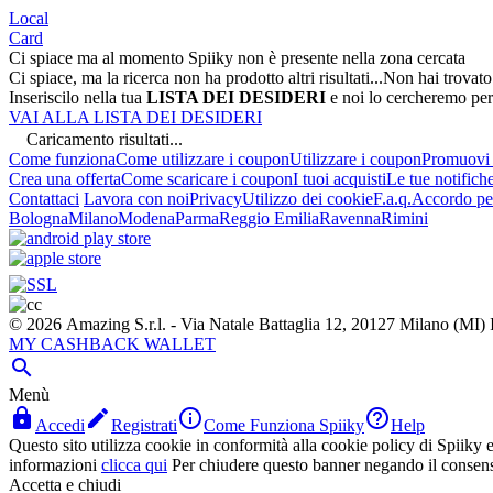
Local
Card
Ci spiace ma al momento Spiiky non è presente nella zona cercata
Ci spiace, ma la ricerca non ha prodotto altri risultati...
Non hai trovato
Inseriscilo nella tua
LISTA DEI DESIDERI
e noi lo cercheremo per
VAI ALLA LISTA DEI DESIDERI
Caricamento risultati...
Come funziona
Come utilizzare i coupon
Utilizzare i coupon
Promuovi l
Crea una offerta
Come scaricare i coupon
I tuoi acquisti
Le tue notifich
Contattaci
Lavora con noi
Privacy
Utilizzo dei cookie
F.a.q.
Accordo per
Bologna
Milano
Modena
Parma
Reggio Emilia
Ravenna
Rimini
© 2026 Amazing S.r.l. - Via Natale Battaglia 12, 20127 Milano (M
MY CASHBACK WALLET

Menù




Accedi
Registrati
Come Funziona Spiiky
Help
Questo sito utilizza cookie in conformità alla cookie policy di Spiiky e 
informazioni
clicca qui
Per chiudere questo banner negando il consen
Accetta e chiudi