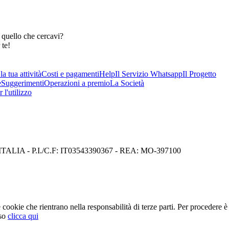
 quello che cercavi?
 te!
a tua attività
Costi e pagamenti
Help
Il Servizio Whatsapp
Il Progetto
e
Suggerimenti
Operazioni a premio
La Società
 l'utilizzo
I) ITALIA - P.I./C.F: IT03543390367 - REA: MO-397100
cookie che rientrano nella responsabilità di terze parti. Per procedere è 
so
clicca qui