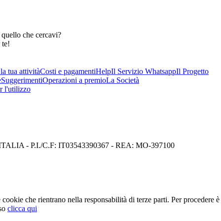
 quello che cercavi?
 te!
a tua attività
Costi e pagamenti
Help
Il Servizio Whatsapp
Il Progetto
e
Suggerimenti
Operazioni a premio
La Società
 l'utilizzo
I) ITALIA - P.I./C.F: IT03543390367 - REA: MO-397100
cookie che rientrano nella responsabilità di terze parti. Per procedere è 
so
clicca qui