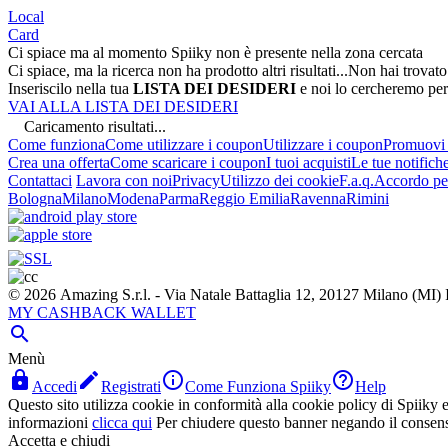
Local
Card
Ci spiace ma al momento Spiiky non è presente nella zona cercata
Ci spiace, ma la ricerca non ha prodotto altri risultati...
Non hai trovato
Inseriscilo nella tua
LISTA DEI DESIDERI
e noi lo cercheremo per
VAI ALLA LISTA DEI DESIDERI
Caricamento risultati...
Come funziona
Come utilizzare i coupon
Utilizzare i coupon
Promuovi l
Crea una offerta
Come scaricare i coupon
I tuoi acquisti
Le tue notifich
Contattaci
Lavora con noi
Privacy
Utilizzo dei cookie
F.a.q.
Accordo per
Bologna
Milano
Modena
Parma
Reggio Emilia
Ravenna
Rimini
© 2026 Amazing S.r.l. - Via Natale Battaglia 12, 20127 Milano (M
MY CASHBACK WALLET

Menù




Accedi
Registrati
Come Funziona Spiiky
Help
Questo sito utilizza cookie in conformità alla cookie policy di Spiiky e 
informazioni
clicca qui
Per chiudere questo banner negando il consen
Accetta e chiudi