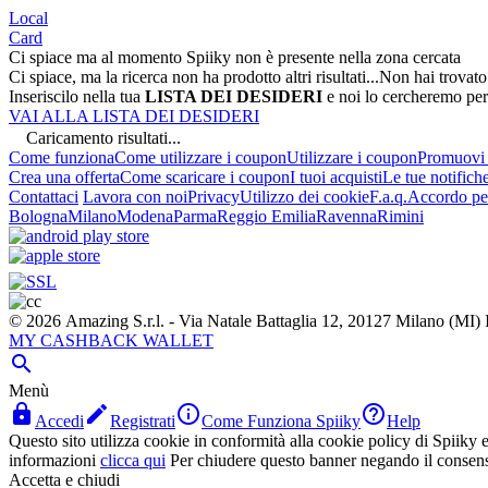
Local
Card
Ci spiace ma al momento Spiiky non è presente nella zona cercata
Ci spiace, ma la ricerca non ha prodotto altri risultati...
Non hai trovato
Inseriscilo nella tua
LISTA DEI DESIDERI
e noi lo cercheremo per
VAI ALLA LISTA DEI DESIDERI
Caricamento risultati...
Come funziona
Come utilizzare i coupon
Utilizzare i coupon
Promuovi l
Crea una offerta
Come scaricare i coupon
I tuoi acquisti
Le tue notifich
Contattaci
Lavora con noi
Privacy
Utilizzo dei cookie
F.a.q.
Accordo per
Bologna
Milano
Modena
Parma
Reggio Emilia
Ravenna
Rimini
© 2026 Amazing S.r.l. - Via Natale Battaglia 12, 20127 Milano (M
MY CASHBACK WALLET

Menù




Accedi
Registrati
Come Funziona Spiiky
Help
Questo sito utilizza cookie in conformità alla cookie policy di Spiiky e 
informazioni
clicca qui
Per chiudere questo banner negando il consen
Accetta e chiudi