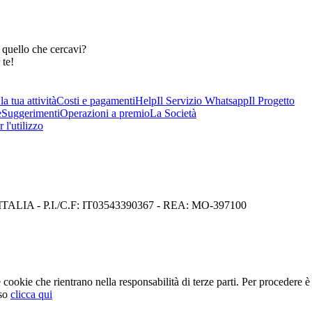
 quello che cercavi?
 te!
a tua attività
Costi e pagamenti
Help
Il Servizio Whatsapp
Il Progetto
e
Suggerimenti
Operazioni a premio
La Società
 l'utilizzo
I) ITALIA - P.I./C.F: IT03543390367 - REA: MO-397100
cookie che rientrano nella responsabilità di terze parti. Per procedere è 
so
clicca qui