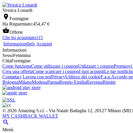
Yessica Lonardi

Formigine
Ha Risparmiato:
454
,47
€

Offerte
Che ho acquistato
115
Informazioni
Info
Acquisti
Informazioni
Sesso
Femmina
Citta
Formigine
Come funziona
Come utilizzare i coupon
Utilizzare i coupon
Promuovi l
Crea una offerta
Come scaricare i coupon
I tuoi acquisti
Le tue notifich
Contattaci
Lavora con noi
Privacy
Utilizzo dei cookie
F.a.q.
Accordo per
Bologna
Milano
Modena
Parma
Reggio Emilia
Ravenna
Rimini
© 2026 Amazing S.r.l. - Via Natale Battaglia 12, 20127 Milano (M
MY CASHBACK WALLET

Menù