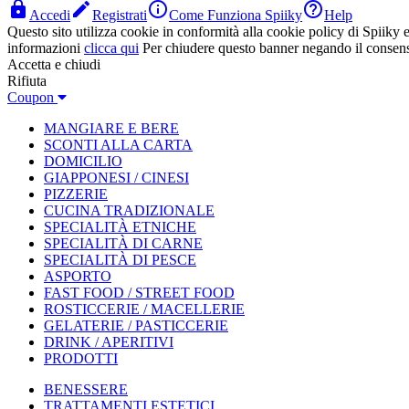




Accedi
Registrati
Come Funziona Spiiky
Help
Questo sito utilizza cookie in conformità alla cookie policy di Spiiky e 
informazioni
clicca qui
Per chiudere questo banner negando il consen
Accetta e chiudi
Rifiuta
Coupon
MANGIARE E BERE
SCONTI ALLA CARTA
DOMICILIO
GIAPPONESI / CINESI
PIZZERIE
CUCINA TRADIZIONALE
SPECIALITÀ ETNICHE
SPECIALITÀ DI CARNE
SPECIALITÀ DI PESCE
ASPORTO
FAST FOOD / STREET FOOD
ROSTICCERIE / MACELLERIE
GELATERIE / PASTICCERIE
DRINK / APERITIVI
PRODOTTI
BENESSERE
TRATTAMENTI ESTETICI