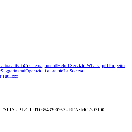
a tua attività
Costi e pagamenti
Help
Il Servizio Whatsapp
Il Progetto
e
Suggerimenti
Operazioni a premio
La Società
 l'utilizzo
I) ITALIA - P.I./C.F: IT03543390367 - REA: MO-397100