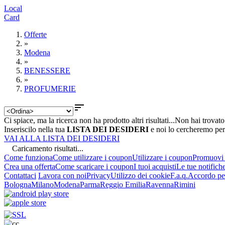
Local
Card
Offerte
»
Modena
»
BENESSERE
»
PROFUMERIE

Ci spiace, ma la ricerca non ha prodotto altri risultati...
Non hai trovato
Inseriscilo nella tua
LISTA DEI DESIDERI
e noi lo cercheremo per
VAI ALLA LISTA DEI DESIDERI
Caricamento risultati...
Come funziona
Come utilizzare i coupon
Utilizzare i coupon
Promuovi l
Crea una offerta
Come scaricare i coupon
I tuoi acquisti
Le tue notifich
Contattaci
Lavora con noi
Privacy
Utilizzo dei cookie
F.a.q.
Accordo per
Bologna
Milano
Modena
Parma
Reggio Emilia
Ravenna
Rimini