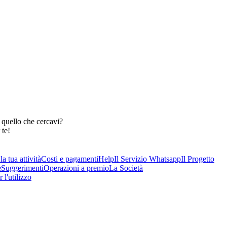
 quello che cercavi?
 te!
a tua attività
Costi e pagamenti
Help
Il Servizio Whatsapp
Il Progetto
e
Suggerimenti
Operazioni a premio
La Società
 l'utilizzo