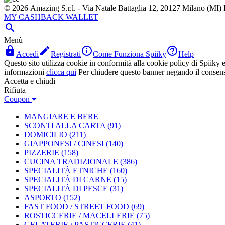
© 2026 Amazing S.r.l. - Via Natale Battaglia 12, 20127 Milano (M
MY CASHBACK WALLET

Menù




Accedi
Registrati
Come Funziona Spiiky
Help
Questo sito utilizza cookie in conformità alla cookie policy di Spiiky e 
informazioni
clicca qui
Per chiudere questo banner negando il consen
Accetta e chiudi
Rifiuta
Coupon
MANGIARE E BERE
SCONTI ALLA CARTA
(91)
DOMICILIO
(211)
GIAPPONESI / CINESI
(140)
PIZZERIE
(158)
CUCINA TRADIZIONALE
(386)
SPECIALITÀ ETNICHE
(160)
SPECIALITÀ DI CARNE
(15)
SPECIALITÀ DI PESCE
(31)
ASPORTO
(152)
FAST FOOD / STREET FOOD
(69)
ROSTICCERIE / MACELLERIE
(75)
GELATERIE / PASTICCERIE
(41)