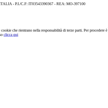
I) ITALIA - P.I./C.F: IT03543390367 - REA: MO-397100
cookie che rientrano nella responsabilità di terze parti. Per procedere è 
so
clicca qui