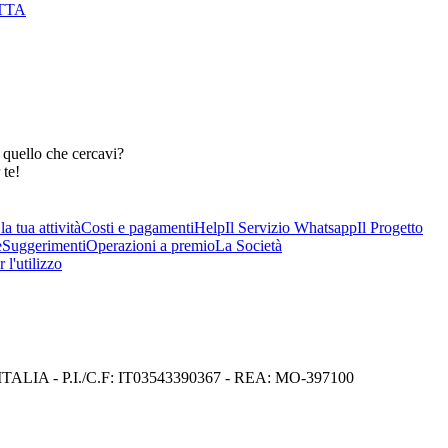
TTA
 quello che cercavi?
 te!
a tua attività
Costi e pagamenti
Help
Il Servizio Whatsapp
Il Progetto
e
Suggerimenti
Operazioni a premio
La Società
 l'utilizzo
I) ITALIA - P.I./C.F: IT03543390367 - REA: MO-397100