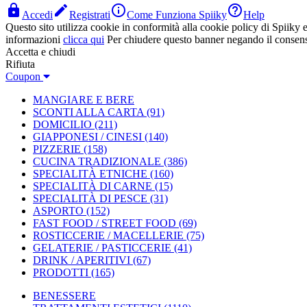




Accedi
Registrati
Come Funziona Spiiky
Help
Questo sito utilizza cookie in conformità alla cookie policy di Spiiky e 
informazioni
clicca qui
Per chiudere questo banner negando il consen
Accetta e chiudi
Rifiuta
Coupon
MANGIARE E BERE
SCONTI ALLA CARTA
(91)
DOMICILIO
(211)
GIAPPONESI / CINESI
(140)
PIZZERIE
(158)
CUCINA TRADIZIONALE
(386)
SPECIALITÀ ETNICHE
(160)
SPECIALITÀ DI CARNE
(15)
SPECIALITÀ DI PESCE
(31)
ASPORTO
(152)
FAST FOOD / STREET FOOD
(69)
ROSTICCERIE / MACELLERIE
(75)
GELATERIE / PASTICCERIE
(41)
DRINK / APERITIVI
(67)
PRODOTTI
(165)
BENESSERE