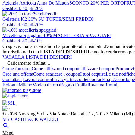
Azienda Agricola Anna De Matteis
SCONTO 20% PER ORTOFRU
Cashback 40 pti
-20%
Gelateria K2
-20% SU TORTE/SEMI-FREDDI
Cashback 60 pti
-20%
Macelleria Spaggiari
-10% MACELLERIA SPAGGIARI
Cashback 40 pti
-10%
Ci spiace, ma la ricerca non ha prodotto altri risultati...
Non hai trovato
Inseriscilo nella tua
LISTA DEI DESIDERI
e noi lo cercheremo per
VAI ALLA LISTA DEI DESIDERI
Caricamento risultati...
Come funziona
Come utilizzare i coupon
Utilizzare i coupon
Promuovi l
Crea una offerta
Come scaricare i coupon
I tuoi acquisti
Le tue notifich
Contattaci
Lavora con noi
Privacy
Utilizzo dei cookie
F.a.q.
Accordo per
Bologna
Milano
Modena
Parma
Reggio Emilia
Ravenna
Rimini
© 2026 Amazing S.r.l. - Via Natale Battaglia 12, 20127 Milano (M
MY CASHBACK WALLET

Menù