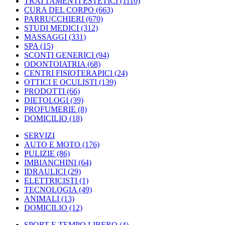
TRATTAMENTI ESTETICI
(1110)
CURA DEL CORPO
(663)
PARRUCCHIERI
(670)
STUDI MEDICI
(312)
MASSAGGI
(331)
SPA
(15)
SCONTI GENERICI
(94)
ODONTOIATRIA
(68)
CENTRI FISIOTERAPICI
(24)
OTTICI E OCULISTI
(139)
PRODOTTI
(66)
DIETOLOGI
(39)
PROFUMERIE
(8)
DOMICILIO
(18)
SERVIZI
AUTO E MOTO
(176)
PULIZIE
(86)
IMBIANCHINI
(64)
IDRAULICI
(29)
ELETTRICISTI
(1)
TECNOLOGIA
(49)
ANIMALI
(13)
DOMICILIO
(12)
SPORT E TEMPO LIBERO
(4)