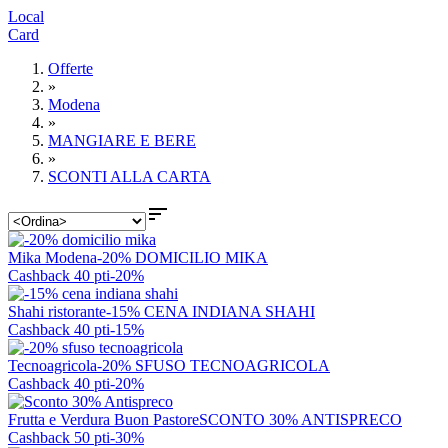
Local
Card
Offerte
»
Modena
»
MANGIARE E BERE
»
SCONTI ALLA CARTA

Mika Modena
-20% DOMICILIO MIKA
Cashback 40 pti
-20%
Shahi ristorante
-15% CENA INDIANA SHAHI
Cashback 40 pti
-15%
Tecnoagricola
-20% SFUSO TECNOAGRICOLA
Cashback 40 pti
-20%
Frutta e Verdura Buon Pastore
SCONTO 30% ANTISPRECO
Cashback 50 pti
-30%