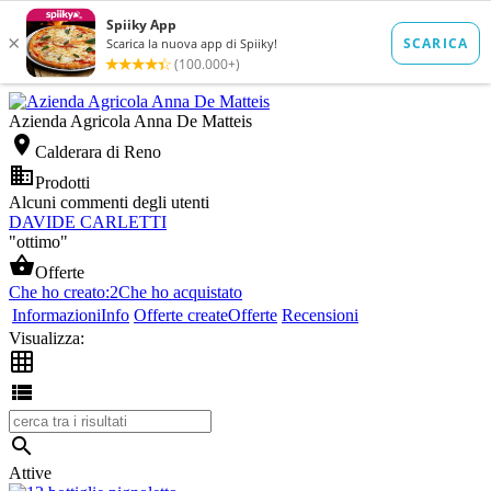
Azienda Agricola Anna De Matteis

Calderara di Reno

Prodotti
Alcuni commenti degli utenti
DAVIDE CARLETTI
"ottimo"

Offerte
Che ho creato:
2
Che ho acquistato
Informazioni
Info
Offerte create
Offerte
Recensioni
Visualizza:



Attive