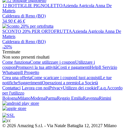
12 BOTTIGLIE PIGNOLETTO
Azienda Agricola Anna De
Matteis
Calderara di Reno (BO)
34
,90
€
46
€
SCONTO 20% PER ORTOFRUTTA
Azienda Agricola Anna De
Matteis
Calderara di Reno (BO)
-20%
Terminate
Non sono presenti risultati
Come funziona
Come utilizzare i coupon
Utilizzare i
coupon
Promuovi la tua attività
Costi e pagamenti
Help
Il Servizio
Whatsapp
Il Progetto
Crea una offerta
Come scaricare i coupon
I tuoi acquisti
Le tue
notifiche
Suggerimenti
Operazioni a premio
La Società
Contattaci
Lavora con noi
Privacy
Utilizzo dei cookie
F.a.q.
Accordo
per l'utilizzo
Bologna
Milano
Modena
Parma
Reggio Emilia
Ravenna
Rimini
© 2026 Amazing S.r.l. - Via Natale Battaglia 12, 20127 Milano