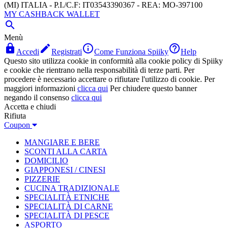
(MI) ITALIA - P.I./C.F: IT03543390367 - REA: MO-397100
MY CASHBACK WALLET

Menù




Accedi
Registrati
Come Funziona Spiiky
Help
Questo sito utilizza cookie in conformità alla cookie policy di Spiiky
e cookie che rientrano nella responsabilità di terze parti. Per
procedere è necessario accettare o rifiutare l'utilizzo di cookie. Per
maggiori informazioni
clicca qui
Per chiudere questo banner
negando il consenso
clicca qui
Accetta e chiudi
Rifiuta
Coupon
MANGIARE E BERE
SCONTI ALLA CARTA
DOMICILIO
GIAPPONESI / CINESI
PIZZERIE
CUCINA TRADIZIONALE
SPECIALITÀ ETNICHE
SPECIALITÀ DI CARNE
SPECIALITÀ DI PESCE
ASPORTO