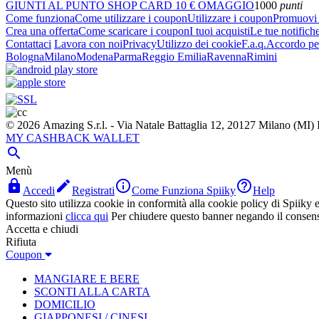
GIUNTI AL PUNTO SHOP CARD 10 € OMAGGIO
1000
punti
Come funziona
Come utilizzare i coupon
Utilizzare i coupon
Promuovi l
Crea una offerta
Come scaricare i coupon
I tuoi acquisti
Le tue notifich
Contattaci
Lavora con noi
Privacy
Utilizzo dei cookie
F.a.q.
Accordo per
Bologna
Milano
Modena
Parma
Reggio Emilia
Ravenna
Rimini
© 2026 Amazing S.r.l. - Via Natale Battaglia 12, 20127 Milano (M
MY CASHBACK WALLET

Menù




Accedi
Registrati
Come Funziona Spiiky
Help
Questo sito utilizza cookie in conformità alla cookie policy di Spiiky e 
informazioni
clicca qui
Per chiudere questo banner negando il consen
Accetta e chiudi
Rifiuta
Coupon
MANGIARE E BERE
SCONTI ALLA CARTA
DOMICILIO
GIAPPONESI / CINESI