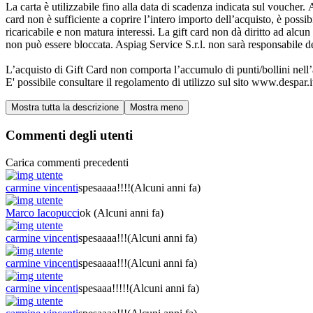
La carta è utilizzabile fino alla data di scadenza indicata sul voucher. 
card non è sufficiente a coprire l’intero importo dell’acquisto, è possi
ricaricabile e non matura interessi. La gift card non dà diritto ad alc
non può essere bloccata. Aspiag Service S.r.l. non sarà responsabile dell
L’acquisto di Gift Card non comporta l’accumulo di punti/bollini nell’
E' possibile consultare il regolamento di utilizzo sul sito www.despar.i
Commenti degli utenti
Carica commenti precedenti
carmine vincenti
spesaaaa!!!!
(Alcuni anni fa)
Marco Iacopucci
ok
(Alcuni anni fa)
carmine vincenti
spesaaaa!!!
(Alcuni anni fa)
carmine vincenti
spesaaaa!!!
(Alcuni anni fa)
carmine vincenti
spesaaa!!!!!
(Alcuni anni fa)