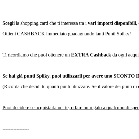
Scegli
la shopping card che ti interessa tra i
vari importi disponibili
,
Ottieni CASHBACK immediato guadagnando tanti Punti Spiiky!
Ti ricordiamo che puoi ottenere un
EXTRA Cashback
da ogni acquis
Se hai già punti Spiiky, puoi utilizzarli per avere uno SCONTO
(Ricorda che decidi tu quanti punti utilizzare. Se il valore dei punti 
Puoi decidere se acquistarla per te, o fare un regalo a qualcuno di spec
-----------------