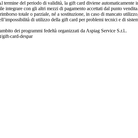
Al termine del periodo di validità, la gift card diviene automaticamente in
bile integrare con gli altri mezzi di pagamento accettati dal punto vendit
un rimborso totale o parziale, né a sostituzione, in caso di mancato util
’impossibilità di utilizzo della gift card per problemi tecnici e di siste
ambito dei programmi fedeltà organizzati da Aspiag Service S.r.l..
t/gift-card-despar