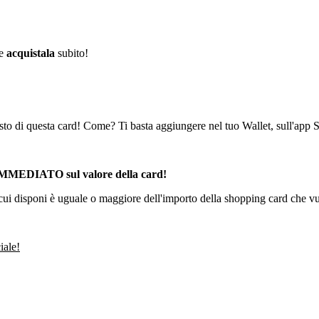
 e
acquistala
subito!
to di questa card! Come? Ti basta aggiungere nel tuo Wallet, sull'app S
 IMMEDIATO sul valore della card!
di cui disponi è uguale o maggiore dell'importo della shopping card che v
iale!