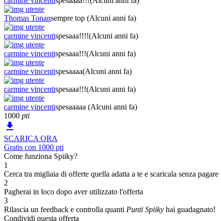
carmine vincenti
spesaaaa!!!
(Alcuni anni fa)
Thomas Tonan
sempre top
(Alcuni anni fa)
carmine vincenti
spesaaa!!!!
(Alcuni anni fa)
carmine vincenti
spesaaa!!!
(Alcuni anni fa)
carmine vincenti
spesaaaa
(Alcuni anni fa)
carmine vincenti
spesaaa!!!
(Alcuni anni fa)
carmine vincenti
spesaaaaa
(Alcuni anni fa)
1000
pti

SCARICA ORA
Gratis con 1000 pti
Come funziona Spiiky?
1
Cerca tra migliaia di offerte quella adatta a te e scaricala senza pagare 
2
Pagherai in loco dopo aver utilizzato l'offerta
3
Rilascia un feedback e controlla quanti
Punti Spiiky
hai guadagnato!
Condividi questa offerta