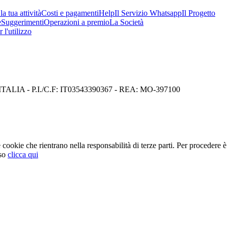
a tua attività
Costi e pagamenti
Help
Il Servizio Whatsapp
Il Progetto
e
Suggerimenti
Operazioni a premio
La Società
 l'utilizzo
I) ITALIA - P.I./C.F: IT03543390367 - REA: MO-397100
cookie che rientrano nella responsabilità di terze parti. Per procedere è 
so
clicca qui