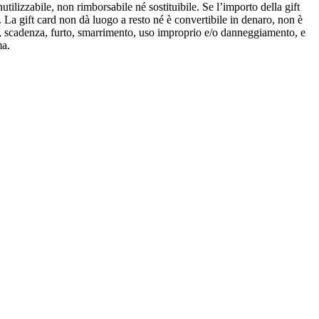
utilizzabile, non rimborsabile né sostituibile. Se l’importo della gift
a. La gift card non dà luogo a resto né è convertibile in denaro, non è
izzo, scadenza, furto, smarrimento, uso improprio e/o danneggiamento, e
ma.