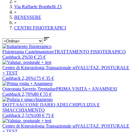
»
Via Raffaele Bombelli 23
»
BENESSERE
»
CENTRI FISIOTERAPICI

Fisioterapia Castelmaggiore
TRATTAMENTO FISIOTERAPICO
Cashback 2%
50
€
25
€
Centro di Kinesiologia Transazionale srl
VALUTAZ. POSTURALE
+ TEST
Cashback 2,26%
175
€
35
€
Osteopata Saverio Trentadue
PRIMA VISITA + ANAMNESI
Cashback 2,76%
80
€
55
€
DOTT.SACCONE DARIO ADELCHI
PULIZIA E
SMACCHIAMENTO
Cashback 2,51%
100
€
75
€
Centro di Kinesiologia Transazionale srl
VALUTAZ. POSTURALE
+ TEST