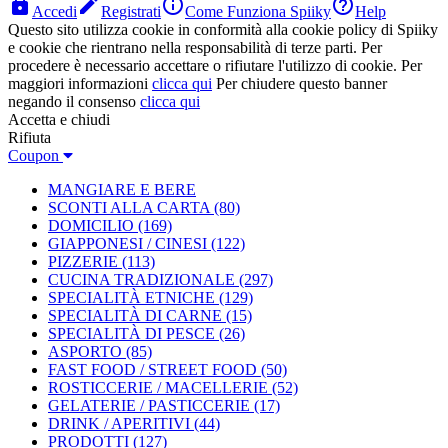




Accedi
Registrati
Come Funziona Spiiky
Help
Questo sito utilizza cookie in conformità alla cookie policy di Spiiky
e cookie che rientrano nella responsabilità di terze parti. Per
procedere è necessario accettare o rifiutare l'utilizzo di cookie. Per
maggiori informazioni
clicca qui
Per chiudere questo banner
negando il consenso
clicca qui
Accetta e chiudi
Rifiuta
Coupon
MANGIARE E BERE
SCONTI ALLA CARTA
(80)
DOMICILIO
(169)
GIAPPONESI / CINESI
(122)
PIZZERIE
(113)
CUCINA TRADIZIONALE
(297)
SPECIALITÀ ETNICHE
(129)
SPECIALITÀ DI CARNE
(15)
SPECIALITÀ DI PESCE
(26)
ASPORTO
(85)
FAST FOOD / STREET FOOD
(50)
ROSTICCERIE / MACELLERIE
(52)
GELATERIE / PASTICCERIE
(17)
DRINK / APERITIVI
(44)
PRODOTTI
(127)