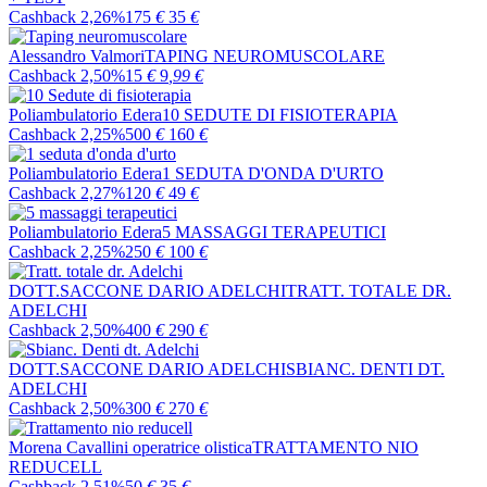
Cashback 2,26%
175
€
35
€
Alessandro Valmori
TAPING NEUROMUSCOLARE
Cashback 2,50%
15
€
9
,99
€
Poliambulatorio Edera
10 SEDUTE DI FISIOTERAPIA
Cashback 2,25%
500
€
160
€
Poliambulatorio Edera
1 SEDUTA D'ONDA D'URTO
Cashback 2,27%
120
€
49
€
Poliambulatorio Edera
5 MASSAGGI TERAPEUTICI
Cashback 2,25%
250
€
100
€
DOTT.SACCONE DARIO ADELCHI
TRATT. TOTALE DR.
ADELCHI
Cashback 2,50%
400
€
290
€
DOTT.SACCONE DARIO ADELCHI
SBIANC. DENTI DT.
ADELCHI
Cashback 2,50%
300
€
270
€
Morena Cavallini operatrice olistica
TRATTAMENTO NIO
REDUCELL
Cashback 2,51%
50
€
35
€