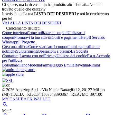
Ci spiace, ma la ricerca non ha prodotto altri risultati...
Non hai
trovato quello che cercavi?
Inseriscilo nella tua
LISTA DEI DESIDERI
e noi lo cercheremo
per te!
VAI ALLA LISTA DEI DESIDERI
Caricamento risultati...
Come funziona
Come utilizzare i coupon
Utilizzare i
coupon
Promuovi la tua attività
Costi e pagamenti
Help
Il Servizio
Whatsapp
Il Progetto
Crea una offerta
Come scaricare i coupon
I tuoi acquisti
Le tue
notifiche
Suggerimenti
Operazioni a premio
La Società
Contattaci
Lavora con noi
Privacy
Utilizzo dei cookie
F.a.q.
Accordo
per l'utilizzo
Bologna
Milano
Modena
Parma
Reggio Emilia
Ravenna
Rimini
© 2026 Amazing S.r.l. - Via Natale Battaglia 12, 20127 Milano
(MI) ITALIA - P.I./C.F: IT03543390367 - REA: MO-397100
MY CASHBACK WALLET

Menù