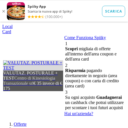
Local
Card
Come Funziona Spiiky
1
Scopri
migliaia di offerte
all'interno dell'area coupon e
dell'area card
2
Risparmia
pagando
VALUTAZ. POSTURALE +
direttamente in negozio (area
TEST
Centro di Kinesiologia
coupon) o con carta di credito
Transazionale srl
€ 35 invece di €
(area card)
175
3
Su ogni acquisto
Guadagnerai
un cashback che potrai utilizzare
per scontare i tuoi futuri acquisti
Hai un'azienda?
Offerte