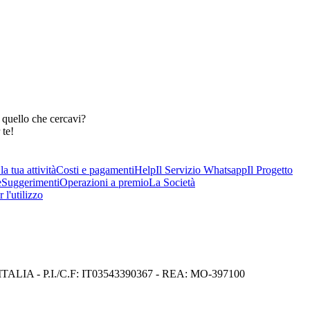
 quello che cercavi?
 te!
a tua attività
Costi e pagamenti
Help
Il Servizio Whatsapp
Il Progetto
e
Suggerimenti
Operazioni a premio
La Società
 l'utilizzo
I) ITALIA - P.I./C.F: IT03543390367 - REA: MO-397100