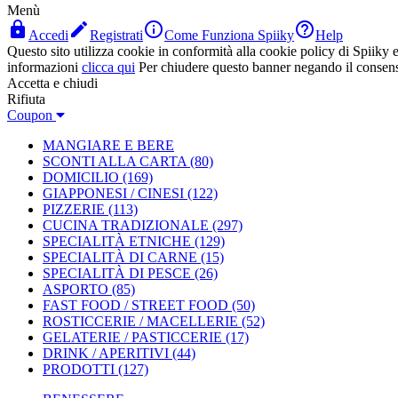
Menù




Accedi
Registrati
Come Funziona Spiiky
Help
Questo sito utilizza cookie in conformità alla cookie policy di Spiiky e 
informazioni
clicca qui
Per chiudere questo banner negando il consen
Accetta e chiudi
Rifiuta
Coupon
MANGIARE E BERE
SCONTI ALLA CARTA
(80)
DOMICILIO
(169)
GIAPPONESI / CINESI
(122)
PIZZERIE
(113)
CUCINA TRADIZIONALE
(297)
SPECIALITÀ ETNICHE
(129)
SPECIALITÀ DI CARNE
(15)
SPECIALITÀ DI PESCE
(26)
ASPORTO
(85)
FAST FOOD / STREET FOOD
(50)
ROSTICCERIE / MACELLERIE
(52)
GELATERIE / PASTICCERIE
(17)
DRINK / APERITIVI
(44)
PRODOTTI
(127)