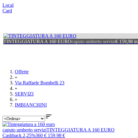
Local
Card
TINTEGGIATURA A 160 EURO
caputo umberto servizi
€ 159,98 in
Offerte
»
Via Raffaele Bombelli 23
»
SERVIZI
»
IMBIANCHINI

caputo umberto servizi
TINTEGGIATURA A 160 EURO
Cashback 2,25%
360
€
159
,98
€