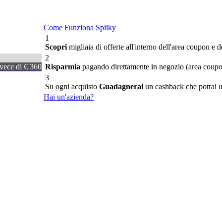
Come Funziona Spiiky
1
Scopri
migliaia di offerte all'interno dell'area coupon e d
2
vece di € 360
Risparmia
pagando direttamente in negozio (area coupon)
3
Su ogni acquisto
Guadagnerai
un cashback che potrai uti
Hai un'azienda?