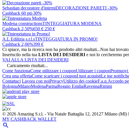
Sebastian decoratore d'interni
DECORAZIONE PARETI -30%
Cashback 60 pti
-30%
Modena constructions
TINTEGGIATURA MODENA
Cashback 2,50%
650
€
250
€
A.L Edilizia s.r.l.s
TINTEGGIATURA IN PROMO!
Cashback 2,06%
399
€
Ci spiace, ma la ricerca non ha prodotto altri risultati...
Non hai trovato
Inseriscilo nella tua
LISTA DEI DESIDERI
e noi lo cercheremo per
VAI ALLA LISTA DEI DESIDERI
Caricamento risultati...
Come funziona
Come utilizzare i coupon
Utilizzare i coupon
Promuovi l
Crea una offerta
Come scaricare i coupon
I tuoi acquisti
Le tue notifich
Contattaci
Lavora con noi
Privacy
Utilizzo dei cookie
F.a.q.
Accordo per
Bologna
Milano
Modena
Parma
Reggio Emilia
Ravenna
Rimini
© 2026 Amazing S.r.l. - Via Natale Battaglia 12, 20127 Milano (M
MY CASHBACK WALLET
