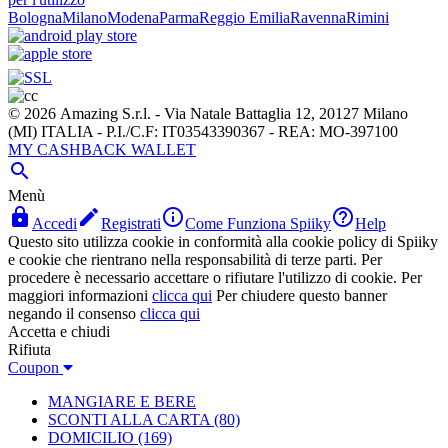
Bologna
Milano
Modena
Parma
Reggio Emilia
Ravenna
Rimini
© 2026 Amazing S.r.l. - Via Natale Battaglia 12, 20127 Milano
(MI) ITALIA - P.I./C.F: IT03543390367 - REA: MO-397100
MY CASHBACK WALLET

Menù




Accedi
Registrati
Come Funziona Spiiky
Help
Questo sito utilizza cookie in conformità alla cookie policy di Spiiky
e cookie che rientrano nella responsabilità di terze parti. Per
procedere è necessario accettare o rifiutare l'utilizzo di cookie. Per
maggiori informazioni
clicca qui
Per chiudere questo banner
negando il consenso
clicca qui
Accetta e chiudi
Rifiuta
Coupon
MANGIARE E BERE
SCONTI ALLA CARTA
(80)
DOMICILIO
(169)