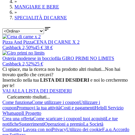
»
MANGIARE E BERE
»
SPECIALITÀ DI CARNE

Pizza And Pizza
CENA DI CARNE X 2
Cashback 2,50%
45
€
38
€
Osteria modenese in bocciofila
GIRO PRIMI NO LIMITS
Cashback 2,52%
25
€
Ci spiace, ma la ricerca non ha prodotto altri risultati...
Non hai
trovato quello che cercavi?
Inseriscilo nella tua
LISTA DEI DESIDERI
e noi lo cercheremo
per te!
VAI ALLA LISTA DEI DESIDERI
Caricamento risultati...
Come funziona
Come utilizzare i coupon
Utilizzare i
coupon
Promuovi la tua attività
Costi e pagamenti
Help
Il Servizio
Whatsapp
Il Progetto
Crea una offerta
Come scaricare i coupon
I tuoi acquisti
Le tue
notifiche
Suggerimenti
Operazioni a premio
La Società
Contattaci
Lavora con noi
Privacy
Utilizzo dei cookie
F.a.q.
Accordo
per l'utilizzo