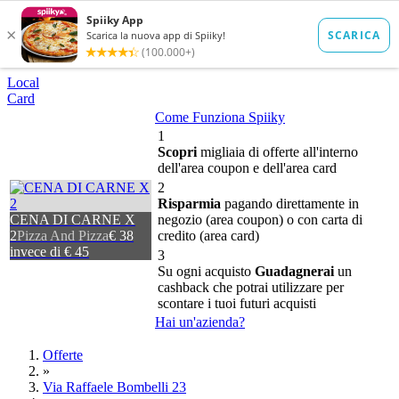
Local
Card
Come Funziona Spiiky
1
Scopri
migliaia di offerte all'interno
dell'area coupon e dell'area card
2
Risparmia
pagando direttamente in
CENA DI CARNE X
negozio (area coupon) o con carta di
2
Pizza And Pizza
€ 38
credito (area card)
invece di € 45
3
Su ogni acquisto
Guadagnerai
un
cashback che potrai utilizzare per
scontare i tuoi futuri acquisti
Hai un'azienda?
Offerte
»
Via Raffaele Bombelli 23