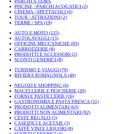
PARCHI A TEMA
PISCINE / PARCHI ACQUATICI
(2)
CINEMA / SPETTACOLI
(6)
TOUR / ATTRAZIONI
(2)
TERME / SPA
(19)
AUTO E MOTO
(125)
AUTOLAVAGGI
(15)
OFFICINE MECCANICHE
(83)
CARROZZERIE
(8)
PRODOTTI E ACCESSORI
(2)
SCONTI GENERICI
(8)
TURISMO E VIAGGI
(79)
RIVIERA ROMAGNOLA
(40)
NEGOZI E SHOPPING
(6)
MACELLERIE E PESCHERIE
(20)
FORNI E PASTICCERIE
(16)
GASTRONOMIA E PASTA FRESCA
(31)
PRODOTTI ALIMENTARI
(63)
PRODOTTI NON ALIMENTARI
(92)
CESTE REGALO
(5)
CASEIFICI E ACETAIE
(3)
CAFFÈ VINI E LIQUORI
(8)
SCONTI GENERICI
(3)