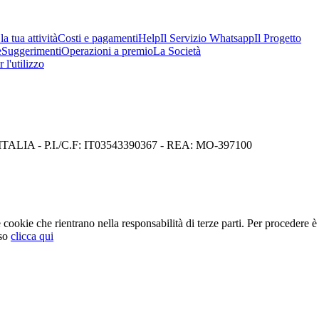
a tua attività
Costi e pagamenti
Help
Il Servizio Whatsapp
Il Progetto
e
Suggerimenti
Operazioni a premio
La Società
 l'utilizzo
I) ITALIA - P.I./C.F: IT03543390367 - REA: MO-397100
cookie che rientrano nella responsabilità di terze parti. Per procedere è 
so
clicca qui