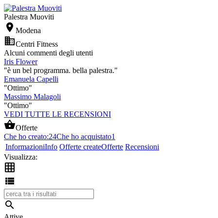
Palestra Muoviti

Modena

Centri Fitness
Alcuni commenti degli utenti
Iris Flower
"è un bel programma. bella palestra."
Emanuela Capelli
"Ottimo"
Massimo Malagoli
"Ottimo"
VEDI TUTTE LE RECENSIONI

Offerte
Che ho creato:
24
Che ho acquistato
1
Informazioni
Info
Offerte create
Offerte
Recensioni
Visualizza:



Attive