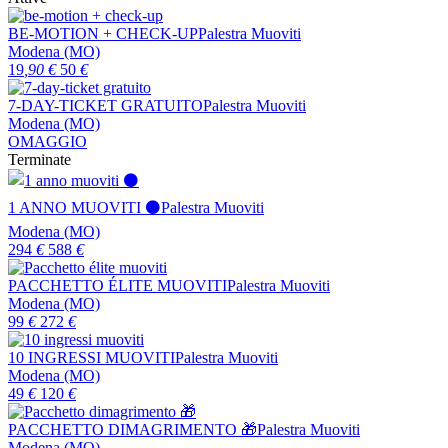
BE-MOTION + CHECK-UP
Palestra Muoviti
Modena (MO)
19
,90
€
50
€
7-DAY-TICKET GRATUITO
Palestra Muoviti
Modena (MO)
OMAGGIO
Terminate
1 ANNO MUOVITI ⚫
Palestra Muoviti
Modena (MO)
294
€
588
€
PACCHETTO ÉLITE MUOVITI
Palestra Muoviti
Modena (MO)
99
€
272
€
10 INGRESSI MUOVITI
Palestra Muoviti
Modena (MO)
49
€
120
€
PACCHETTO DIMAGRIMENTO 🎁
Palestra Muoviti
Modena (MO)