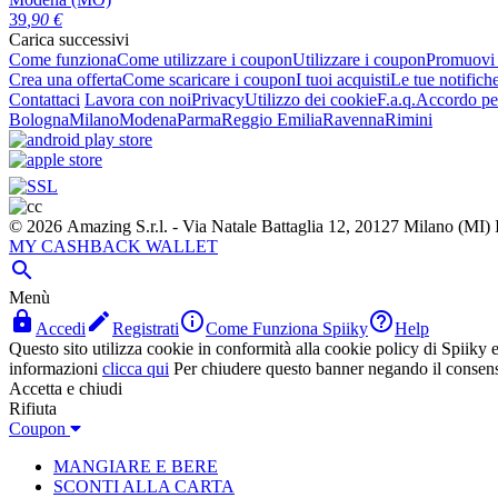
39
,90
€
Carica successivi
Come funziona
Come utilizzare i coupon
Utilizzare i coupon
Promuovi l
Crea una offerta
Come scaricare i coupon
I tuoi acquisti
Le tue notifich
Contattaci
Lavora con noi
Privacy
Utilizzo dei cookie
F.a.q.
Accordo per
Bologna
Milano
Modena
Parma
Reggio Emilia
Ravenna
Rimini
© 2026 Amazing S.r.l. - Via Natale Battaglia 12, 20127 Milano (M
MY CASHBACK WALLET

Menù




Accedi
Registrati
Come Funziona Spiiky
Help
Questo sito utilizza cookie in conformità alla cookie policy di Spiiky e 
informazioni
clicca qui
Per chiudere questo banner negando il consen
Accetta e chiudi
Rifiuta
Coupon
MANGIARE E BERE
SCONTI ALLA CARTA