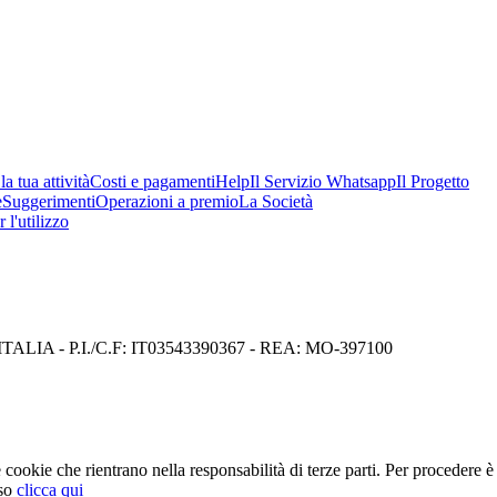
a tua attività
Costi e pagamenti
Help
Il Servizio Whatsapp
Il Progetto
e
Suggerimenti
Operazioni a premio
La Società
 l'utilizzo
I) ITALIA - P.I./C.F: IT03543390367 - REA: MO-397100
cookie che rientrano nella responsabilità di terze parti. Per procedere è 
so
clicca qui