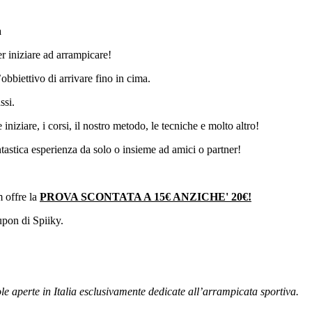
a
per iniziare ad arrampicare!
’obbiettivo di arrivare fino in cima.
ssi.
 iniziare, i corsi, il nostro metodo, le tecniche e molto altro!
ntastica esperienza da solo o insieme ad amici o partner!
m offre la
PROVA SCONTATA A 15€ ANZICHE' 20€!
upon di Spiiky.
ole aperte in Italia esclusivamente dedicate all’arrampicata sportiva.