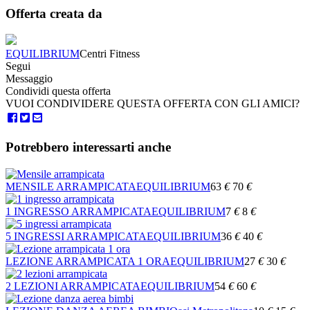
Offerta creata da
EQUILIBRIUM
Centri Fitness
Segui
Messaggio
Condividi questa offerta
VUOI CONDIVIDERE QUESTA OFFERTA CON GLI AMICI?
Potrebbero interessarti anche
MENSILE ARRAMPICATA
EQUILIBRIUM
63
€
70
€
1 INGRESSO ARRAMPICATA
EQUILIBRIUM
7
€
8
€
5 INGRESSI ARRAMPICATA
EQUILIBRIUM
36
€
40
€
LEZIONE ARRAMPICATA 1 ORA
EQUILIBRIUM
27
€
30
€
2 LEZIONI ARRAMPICATA
EQUILIBRIUM
54
€
60
€