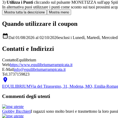
3)
Utilizza i Punti
cliccando sul pulsante MONETIZZA sull'app Spiiky, sc
In alternativa puoi utilizzare i punti come sconto sui tuoi prossimi acqui
Quando utilizzare il coupon

Dal 01/08/2026 al 02/10/2026
esclusi i Lunedì, Martedì, Mercole
Contatti e Indirizzi
Contatto
Equilibrium
Web
https://www.equilibriumarrampicata.it
E-Mail
info@equilibriumarrampicata.it
Tel.
3737159823

EQUILIBRIUM
Via del Tirassegno, 31, Modena, MO, Emilia-Romag
Commenti degli utenti
Giobby Bicchieri
I ragazzi sono molto bravi e trasmettono la loro pass