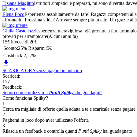
Tiziana Maglitto
Istruttori simpatici e preparati, mi sono divertita dav
Elena Foco
Esperienza assolutamente da fare! Ragazzi competenti alla 
affrontarle. Prossima sfida? Arrivare sempre più in alto. Un grazie al
Giulia Castellazzi
esperienza meravigliosa. già provare a fare arrampicata
provati per arrampicare
(Alcuni anni fa)
15
€
invece di
20
€
Sconto:
25%
Risparmi:
5€
Cashback:
2,27%

SCARICA ORA
senza pagare in anticipo
Scaricati:
157
Feedback:
Scopri come utilizzare i
Punti Spiiky
che guadagni!
Come funziona Spiiky?
1
Cerca tra migliaia di offerte quella adatta a te e scaricala senza pagare 
2
Pagherai in loco dopo aver utilizzato l'offerta
3
Rilascia un feedback e controlla quanti
Punti Spiiky
hai guadagnato!