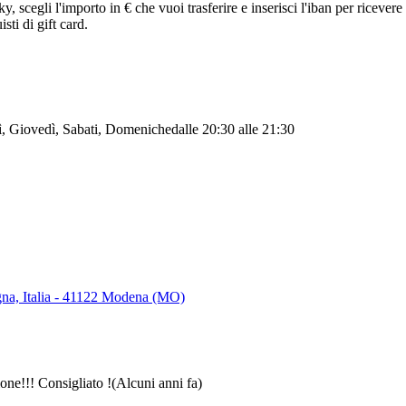
egli l'importo in € che vuoi trasferire e inserisci l'iban per ricevere 
sti di gift card.
dì, Giovedì, Sabati, Domeniche
dalle 20:30
alle 21:30
na, Italia - 41122 Modena (MO)
ione!!! Consigliato !
(Alcuni anni fa)