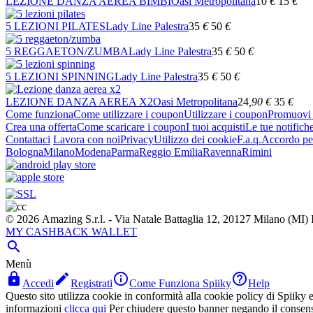
LEZIONE DANZA AEREA BIMBI
Oasi Metropolitana
10
€
15
€
5 LEZIONI PILATES
Lady Line Palestra
35
€
50
€
5 REGGAETON/ZUMBA
Lady Line Palestra
35
€
50
€
5 LEZIONI SPINNING
Lady Line Palestra
35
€
50
€
LEZIONE DANZA AEREA X2
Oasi Metropolitana
24
,90
€
35
€
Come funziona
Come utilizzare i coupon
Utilizzare i coupon
Promuovi l
Crea una offerta
Come scaricare i coupon
I tuoi acquisti
Le tue notifich
Contattaci
Lavora con noi
Privacy
Utilizzo dei cookie
F.a.q.
Accordo per
Bologna
Milano
Modena
Parma
Reggio Emilia
Ravenna
Rimini
© 2026 Amazing S.r.l. - Via Natale Battaglia 12, 20127 Milano (M
MY CASHBACK WALLET

Menù




Accedi
Registrati
Come Funziona Spiiky
Help
Questo sito utilizza cookie in conformità alla cookie policy di Spiiky e 
informazioni
clicca qui
Per chiudere questo banner negando il consen