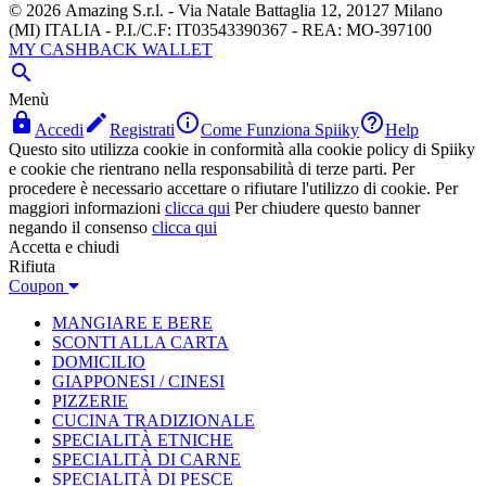
© 2026 Amazing S.r.l. - Via Natale Battaglia 12, 20127 Milano
(MI) ITALIA - P.I./C.F: IT03543390367 - REA: MO-397100
MY CASHBACK WALLET

Menù




Accedi
Registrati
Come Funziona Spiiky
Help
Questo sito utilizza cookie in conformità alla cookie policy di Spiiky
e cookie che rientrano nella responsabilità di terze parti. Per
procedere è necessario accettare o rifiutare l'utilizzo di cookie. Per
maggiori informazioni
clicca qui
Per chiudere questo banner
negando il consenso
clicca qui
Accetta e chiudi
Rifiuta
Coupon
MANGIARE E BERE
SCONTI ALLA CARTA
DOMICILIO
GIAPPONESI / CINESI
PIZZERIE
CUCINA TRADIZIONALE
SPECIALITÀ ETNICHE
SPECIALITÀ DI CARNE
SPECIALITÀ DI PESCE