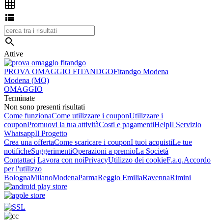



Attive
PROVA OMAGGIO FITANDGO
Fitandgo Modena
Modena (MO)
OMAGGIO
Terminate
Non sono presenti risultati
Come funziona
Come utilizzare i coupon
Utilizzare i
coupon
Promuovi la tua attività
Costi e pagamenti
Help
Il Servizio
Whatsapp
Il Progetto
Crea una offerta
Come scaricare i coupon
I tuoi acquisti
Le tue
notifiche
Suggerimenti
Operazioni a premio
La Società
Contattaci
Lavora con noi
Privacy
Utilizzo dei cookie
F.a.q.
Accordo
per l'utilizzo
Bologna
Milano
Modena
Parma
Reggio Emilia
Ravenna
Rimini