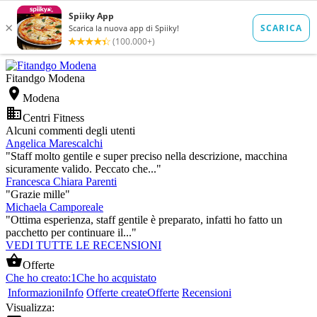
Fitandgo Modena

Modena

Centri Fitness
Alcuni commenti degli utenti
Angelica Marescalchi
"Staff molto gentile e super preciso nella descrizione, macchina
sicuramente valido. Peccato che..."
Francesca Chiara Parenti
"Grazie mille"
Michaela Camporeale
"Ottima esperienza, staff gentile è preparato, infatti ho fatto un
pacchetto per continuare il..."
VEDI TUTTE LE RECENSIONI

Offerte
Che ho creato:
1
Che ho acquistato
Informazioni
Info
Offerte create
Offerte
Recensioni
Visualizza: