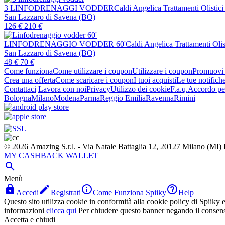
3 LINFODRENAGGI VODDER
Caldi Angelica Trattamenti Olistici
San Lazzaro di Savena (BO)
126
€
210
€
LINFODRENAGGIO VODDER 60'
Caldi Angelica Trattamenti Olist
San Lazzaro di Savena (BO)
48
€
70
€
Come funziona
Come utilizzare i coupon
Utilizzare i coupon
Promuovi l
Crea una offerta
Come scaricare i coupon
I tuoi acquisti
Le tue notifich
Contattaci
Lavora con noi
Privacy
Utilizzo dei cookie
F.a.q.
Accordo per
Bologna
Milano
Modena
Parma
Reggio Emilia
Ravenna
Rimini
© 2026 Amazing S.r.l. - Via Natale Battaglia 12, 20127 Milano (M
MY CASHBACK WALLET

Menù




Accedi
Registrati
Come Funziona Spiiky
Help
Questo sito utilizza cookie in conformità alla cookie policy di Spiiky e 
informazioni
clicca qui
Per chiudere questo banner negando il consen
Accetta e chiudi