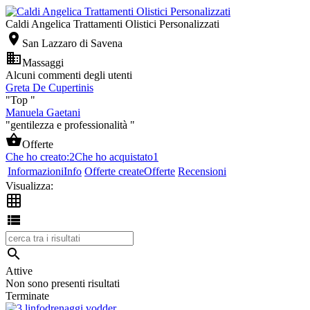
Caldi Angelica Trattamenti Olistici Personalizzati

San Lazzaro di Savena

Massaggi
Alcuni commenti degli utenti
Greta De Cupertinis
"Top "
Manuela Gaetani
"gentilezza e professionalità "

Offerte
Che ho creato:
2
Che ho acquistato
1
Informazioni
Info
Offerte create
Offerte
Recensioni
Visualizza:



Attive
Non sono presenti risultati
Terminate