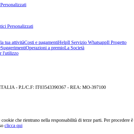
 Personalizzati
ici Personalizzati
a tua attività
Costi e pagamenti
Help
Il Servizio Whatsapp
Il Progetto
e
Suggerimenti
Operazioni a premio
La Società
 l'utilizzo
I) ITALIA - P.I./C.F: IT03543390367 - REA: MO-397100
cookie che rientrano nella responsabilità di terze parti. Per procedere è 
so
clicca qui