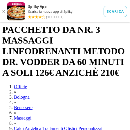
PACCHETTO DA NR. 3
MASSAGGI
LINFODRENANTI METODO
DR. VODDER DA 60 MINUTI
A SOLI 126€ ANZICHÈ 210€
Offerte
»
Bologna
»
Benessere
»
Massaggi
»
Caldi Angelica Trattamenti Olistici Personalizzati