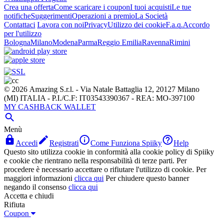
Crea una offerta
Come scaricare i coupon
I tuoi acquisti
Le tue
notifiche
Suggerimenti
Operazioni a premio
La Società
Contattaci
Lavora con noi
Privacy
Utilizzo dei cookie
F.a.q.
Accordo
per l'utilizzo
Bologna
Milano
Modena
Parma
Reggio Emilia
Ravenna
Rimini
© 2026 Amazing S.r.l. - Via Natale Battaglia 12, 20127 Milano
(MI) ITALIA - P.I./C.F: IT03543390367 - REA: MO-397100
MY CASHBACK WALLET

Menù




Accedi
Registrati
Come Funziona Spiiky
Help
Questo sito utilizza cookie in conformità alla cookie policy di Spiiky
e cookie che rientrano nella responsabilità di terze parti. Per
procedere è necessario accettare o rifiutare l'utilizzo di cookie. Per
maggiori informazioni
clicca qui
Per chiudere questo banner
negando il consenso
clicca qui
Accetta e chiudi
Rifiuta
Coupon