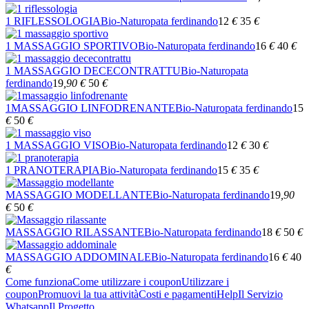
1 RIFLESSOLOGIA
Bio-Naturopata ferdinando
12
€
35
€
1 MASSAGGIO SPORTIVO
Bio-Naturopata ferdinando
16
€
40
€
1 MASSAGGIO DECECONTRATTU
Bio-Naturopata
ferdinando
19
,90
€
50
€
1MASSAGGIO LINFODRENANTE
Bio-Naturopata ferdinando
15
€
50
€
1 MASSAGGIO VISO
Bio-Naturopata ferdinando
12
€
30
€
1 PRANOTERAPIA
Bio-Naturopata ferdinando
15
€
35
€
MASSAGGIO MODELLANTE
Bio-Naturopata ferdinando
19
,90
€
50
€
MASSAGGIO RILASSANTE
Bio-Naturopata ferdinando
18
€
50
€
MASSAGGIO ADDOMINALE
Bio-Naturopata ferdinando
16
€
40
€
Come funziona
Come utilizzare i coupon
Utilizzare i
coupon
Promuovi la tua attività
Costi e pagamenti
Help
Il Servizio
Whatsapp
Il Progetto