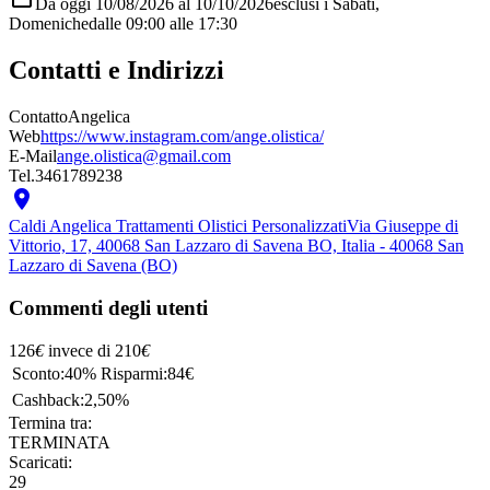
Da oggi 10/08/2026 al 10/10/2026
esclusi i Sabati,
Domeniche
dalle 09:00
alle 17:30
Contatti e Indirizzi
Contatto
Angelica
Web
https://www.instagram.com/ange.olistica/
E-Mail
ange.olistica@gmail.com
Tel.
3461789238

Caldi Angelica Trattamenti Olistici Personalizzati
Via Giuseppe di
Vittorio, 17, 40068 San Lazzaro di Savena BO, Italia - 40068 San
Lazzaro di Savena (BO)
Commenti degli utenti
126
€
invece di
210
€
Sconto:
40%
Risparmi:
84€
Cashback:
2,50%
Termina tra:
TERMINATA
Scaricati:
29