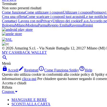
Terminate
Non sono presenti risultati
Come funziona
Come utilizzare i coupon
Utilizzare i coupon
Promuovi l
Crea una offerta
Come scaricare i coupon
I tuoi acquisti
Le tue notifich
Contattaci
Lavora con noi
Privacy
Utilizzo dei cookie
F.a.q.
Accordo per
Bologna
Milano
Modena
Parma
Reggio Emilia
Ravenna
Rimini
© 2026 Amazing S.r.l. - Via Natale Battaglia 12, 20127 Milano (M
MY CASHBACK WALLET

Menù




Accedi
Registrati
Come Funziona Spiiky
Help
Questo sito utilizza cookie in conformità alla cookie policy di Spiiky e 
informazioni
clicca qui
Per chiudere questo banner negando il consen
Accetta e chiudi
Rifiuta
Coupon
MANGIARE E BERE
SCONTI ALLA CARTA