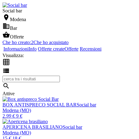
Social bar

Modena

Bar

Offerte
Che ho creato:
2
Che ho acquistato
Informazioni
Info
Offerte create
Offerte
Recensioni
Visualizza:



Attive
BOX ANTISPRECO SOCIAL BAR
Social bar
Modena (MO)
2
,99
€
9
€
APERICENA BRASILIANO
Social bar
Modena (MO)
15
€
18
€