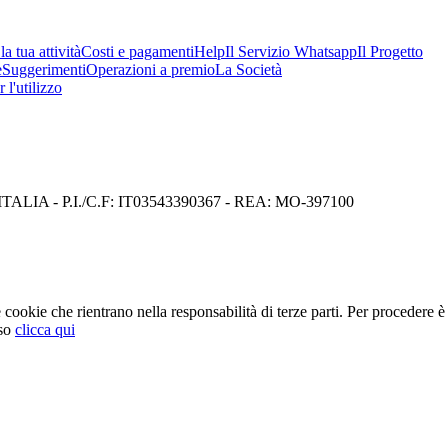
a tua attività
Costi e pagamenti
Help
Il Servizio Whatsapp
Il Progetto
e
Suggerimenti
Operazioni a premio
La Società
 l'utilizzo
I) ITALIA - P.I./C.F: IT03543390367 - REA: MO-397100
cookie che rientrano nella responsabilità di terze parti. Per procedere è 
so
clicca qui