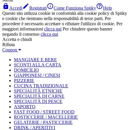




Accedi
Registrati
Come Funziona Spiiky
Help
Questo sito utilizza cookie in conformità alla cookie policy di Spiiky
e cookie che rientrano nella responsabilità di terze parti. Per
procedere è necessario accettare o rifiutare l'utilizzo di cookie. Per
maggiori informazioni
clicca qui
Per chiudere questo banner
negando il consenso
clicca qui
Accetta e chiudi
Rifiuta
Coupon
MANGIARE E BERE
SCONTI ALLA CARTA
DOMICILIO
GIAPPONESI / CINESI
PIZZERIE
CUCINA TRADIZIONALE
SPECIALITÀ ETNICHE
SPECIALITÀ DI CARNE
SPECIALITÀ DI PESCE
ASPORTO
FAST FOOD / STREET FOOD
ROSTICCERIE / MACELLERIE
GELATERIE / PASTICCERIE
DRINK / APERITIVI