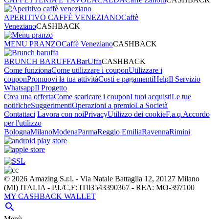
APERITIVO CAFFÈ VENEZIANO
Caffè
Veneziano
CASHBACK
MENU PRANZO
Caffè Veneziano
CASHBACK
BRUNCH BARUFFA
BarUffa
CASHBACK
Come funziona
Come utilizzare i coupon
Utilizzare i
coupon
Promuovi la tua attività
Costi e pagamenti
Help
Il Servizio
Whatsapp
Il Progetto
Crea una offerta
Come scaricare i coupon
I tuoi acquisti
Le tue
notifiche
Suggerimenti
Operazioni a premio
La Società
Contattaci
Lavora con noi
Privacy
Utilizzo dei cookie
F.a.q.
Accordo
per l'utilizzo
Bologna
Milano
Modena
Parma
Reggio Emilia
Ravenna
Rimini
© 2026 Amazing S.r.l. - Via Natale Battaglia 12, 20127 Milano
(MI) ITALIA - P.I./C.F: IT03543390367 - REA: MO-397100
MY CASHBACK WALLET

Menù