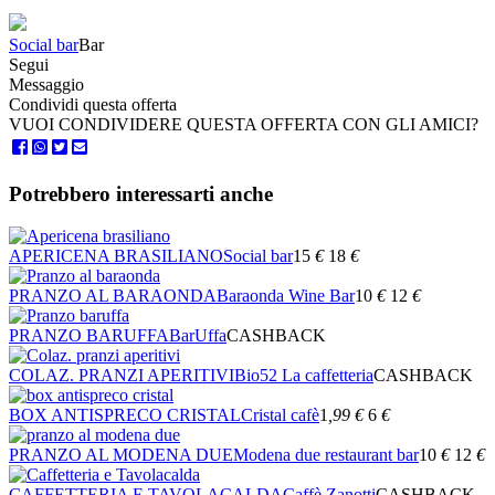
Social bar
Bar
Segui
Messaggio
Condividi questa offerta
VUOI CONDIVIDERE QUESTA OFFERTA CON GLI AMICI?
Potrebbero interessarti anche
APERICENA BRASILIANO
Social bar
15
€
18
€
PRANZO AL BARAONDA
Baraonda Wine Bar
10
€
12
€
PRANZO BARUFFA
BarUffa
CASHBACK
COLAZ. PRANZI APERITIVI
Bio52 La caffetteria
CASHBACK
BOX ANTISPRECO CRISTAL
Cristal cafè
1
,99
€
6
€
PRANZO AL MODENA DUE
Modena due restaurant bar
10
€
12
€
CAFFETTERIA E TAVOLACALDA
Caffè Zanotti
CASHBACK