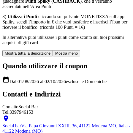
guadagnare
Punti Spiiky (CASHBACK)
, che ti verranno
accreditati nell’Area Punti
3)
Utilizza i Punti
cliccando sul pulsante MONETIZZA sull’app
Spiiky, scegli l’importo in € che vuoi trasferire e inserisci l’iban per
ricevere il bonifico. (ricorda 100 Punti = 1€)
In alternativa puoi utilizzare i punti come sconto sui tuoi prossimi
acquisti di gift card.
Quando utilizzare il coupon

Dal 01/08/2026 al 02/10/2026
escluse le Domeniche
Contatti e Indirizzi
Contatto
Social Bar
Tel.
3397946153

Social bar
Via Papa Giovanni XXIII, 36, 41122 Modena MO, Italia -
41122 Modena (MO)