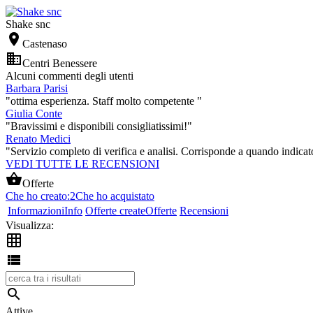
Shake snc

Castenaso

Centri Benessere
Alcuni commenti degli utenti
Barbara Parisi
"ottima esperienza. Staff molto competente "
Giulia Conte
"Bravissimi e disponibili consigliatissimi!"
Renato Medici
"Servizio completo di verifica e analisi. Corrisponde a quando indicato
VEDI TUTTE LE RECENSIONI

Offerte
Che ho creato:
2
Che ho acquistato
Informazioni
Info
Offerte create
Offerte
Recensioni
Visualizza:



Attive