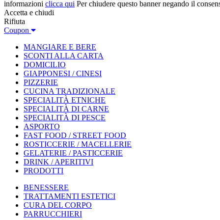
informazioni
clicca qui
Per chiudere questo banner negando il consen
Accetta e chiudi
Rifiuta
Coupon
MANGIARE E BERE
SCONTI ALLA CARTA
DOMICILIO
GIAPPONESI / CINESI
PIZZERIE
CUCINA TRADIZIONALE
SPECIALITÀ ETNICHE
SPECIALITÀ DI CARNE
SPECIALITÀ DI PESCE
ASPORTO
FAST FOOD / STREET FOOD
ROSTICCERIE / MACELLERIE
GELATERIE / PASTICCERIE
DRINK / APERITIVI
PRODOTTI
BENESSERE
TRATTAMENTI ESTETICI
CURA DEL CORPO
PARRUCCHIERI