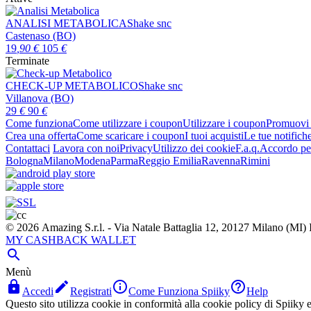
ANALISI METABOLICA
Shake snc
Castenaso (BO)
19
,90
€
105
€
Terminate
CHECK-UP METABOLICO
Shake snc
Villanova (BO)
29
€
90
€
Come funziona
Come utilizzare i coupon
Utilizzare i coupon
Promuovi l
Crea una offerta
Come scaricare i coupon
I tuoi acquisti
Le tue notifich
Contattaci
Lavora con noi
Privacy
Utilizzo dei cookie
F.a.q.
Accordo per
Bologna
Milano
Modena
Parma
Reggio Emilia
Ravenna
Rimini
© 2026 Amazing S.r.l. - Via Natale Battaglia 12, 20127 Milano (M
MY CASHBACK WALLET

Menù




Accedi
Registrati
Come Funziona Spiiky
Help
Questo sito utilizza cookie in conformità alla cookie policy di Spiiky e 