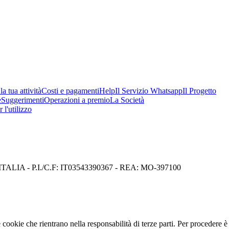
a tua attività
Costi e pagamenti
Help
Il Servizio Whatsapp
Il Progetto
e
Suggerimenti
Operazioni a premio
La Società
 l'utilizzo
I) ITALIA - P.I./C.F: IT03543390367 - REA: MO-397100
cookie che rientrano nella responsabilità di terze parti. Per procedere è 