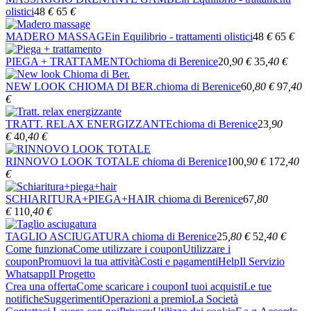
olistici
48
€
65
€
MADERO MASSAGE
in Equilibrio - trattamenti olistici
48
€
65
€
PIEGA + TRATTAMENTO
chioma di Berenice
20
,90
€
35
,40
€
NEW LOOK CHIOMA DI BER.
chioma di Berenice
60
,80
€
97
,40
€
TRATT. RELAX ENERGIZZANTE
chioma di Berenice
23
,90
€
40
,40
€
RINNOVO LOOK TOTALE
chioma di Berenice
100
,90
€
172
,40
€
SCHIARITURA+PIEGA+HAIR
chioma di Berenice
67
,80
€
110
,40
€
TAGLIO ASCIUGATURA
chioma di Berenice
25
,80
€
52
,40
€
Come funziona
Come utilizzare i coupon
Utilizzare i
coupon
Promuovi la tua attività
Costi e pagamenti
Help
Il Servizio
Whatsapp
Il Progetto
Crea una offerta
Come scaricare i coupon
I tuoi acquisti
Le tue
notifiche
Suggerimenti
Operazioni a premio
La Società