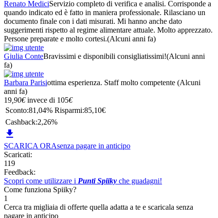
Renato Medici
Servizio completo di verifica e analisi. Corrisponde a
quando indicato ed è fatto in maniera professionale. Rilasciano un
documento finale con i dati misurati. Mi hanno anche dato
suggerimenti rispetto al regime alimentare attuale. Molto apprezzato.
Persone preparate e molto cortesi.
(Alcuni anni fa)
Giulia Conte
Bravissimi e disponibili consigliatissimi!
(Alcuni anni
fa)
Barbara Parisi
ottima esperienza. Staff molto competente
(Alcuni
anni fa)
19
,90
€
invece di
105
€
Sconto:
81,04%
Risparmi:
85,10€
Cashback:
2,26%

SCARICA ORA
senza pagare in anticipo
Scaricati:
119
Feedback:
Scopri come utilizzare i
Punti Spiiky
che guadagni!
Come funziona Spiiky?
1
Cerca tra migliaia di offerte quella adatta a te e scaricala senza
pagare in anticipo