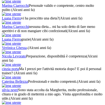
Marina Ciarrocchi
Personale valido e competente, centro molto
pulito
(Alcuni anni fa)
Luana Fierro
vi ha prescritto una dieta?
(Alcuni anni fa)
Marina Ciarrocchi
nessuna dieta... mi ha solo detto di fare meno
aperitivi e di non mangiare cibi confezionati
(Alcuni anni fa)
Luana Fierro
grazie
(Alcuni anni fa)
Verönica Ghessa
.
(Alcuni anni fa)
Nicola Levorato
Preparazione, disponibilità è competenza
(Alcuni
anni fa)
cinzia porta
Ma I prezzi per l'attività motoria dopo? E poi il personal
trainer?
(Alcuni anni fa)
Caterina Bellezza
Professionali e molto competenti.
(Alcuni anni fa)
silvia negri
Sono stata accolta da Margherita, molto professionale,
chiara e in grado di mettermi a mio agio. Visita approfondita e molto
utile.
(Alcuni anni fa)