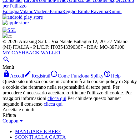
Contattaci
Lavora con noi
Privacy
Utilizzo dei cookie
F.a.q.
Accordo
per l'utilizzo
Bologna
Milano
Modena
Parma
Reggio Emilia
Ravenna
Rimini
© 2026 Amazing S.r.l. - Via Natale Battaglia 12, 20127 Milano
(MI) ITALIA - P.I./C.F: IT03543390367 - REA: MO-397100
MY CASHBACK WALLET

Menù




Accedi
Registrati
Come Funziona Spiiky
Help
Questo sito utilizza cookie in conformità alla cookie policy di Spiiky
e cookie che rientrano nella responsabilità di terze parti. Per
procedere è necessario accettare o rifiutare l'utilizzo di cookie. Per
maggiori informazioni
clicca qui
Per chiudere questo banner
negando il consenso
clicca qui
Accetta e chiudi
Rifiuta
Coupon
MANGIARE E BERE
SCONTI ALLA CARTA