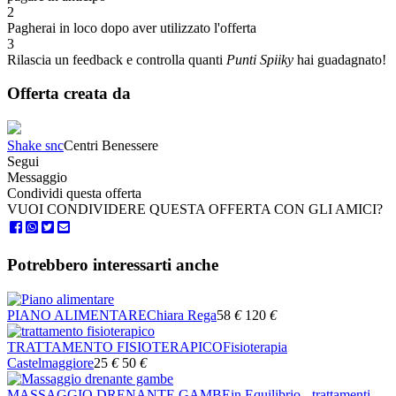
2
Pagherai in loco dopo aver utilizzato l'offerta
3
Rilascia un feedback e controlla quanti
Punti Spiiky
hai guadagnato!
Offerta creata da
Shake snc
Centri Benessere
Segui
Messaggio
Condividi questa offerta
VUOI CONDIVIDERE QUESTA OFFERTA CON GLI AMICI?
Potrebbero interessarti anche
PIANO ALIMENTARE
Chiara Rega
58
€
120
€
TRATTAMENTO FISIOTERAPICO
Fisioterapia
Castelmaggiore
25
€
50
€
MASSAGGIO DRENANTE GAMBE
in Equilibrio - trattamenti