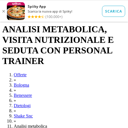
ANALISI METABOLICA,
VISITA NUTRIZIONALE E
SEDUTA CON PERSONAL
TRAINER
Offerte
»
Bologna
»
Benessere
»
Dietologi
»
Shake Snc
»
Analisi metabolica