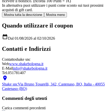
ricevere il bonifico. (ricorda 100 Punti = 1€)
In alternativa puoi utilizzare i punti come sconto sui tuoi prossimi
acquisti di gift card.
Quando utilizzare il coupon

Dal 01/08/2026 al 02/10/2026
Contatti e Indirizzi
Contatto
shake snc
Web
www.shakebologna.it
E-Mail
info@shakebologna.it
Tel.
051781407

Shake snc
Via Bruno Tosarelli, 342, Castenaso, BO, Italia - 40055
Castenaso (BO)
Commenti degli utenti
Carica commenti precedenti