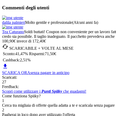
Commenti degli utenti
dalila palmieri
Molto gentile e professionale
(Alcuni anni fa)
Tea Caturano
Soldi buttati! Coupon non conveniente per un lavoro fatt
credo sia possibile. Il taglio inadeguato. Il pacchetto prevedeva anc
100
,90
€
invece di
172
,40
€

SCARICABILE + VOLTE AL MESE
Sconto:
41,47%
Risparmi:
71,50€
Cashback:
2,51%

SCARICA ORA
senza pagare in anticipo
Scaricati:
27
Feedback:
Scopri come utilizzare i
Punti Spiiky
che guadagni!
Come funziona Spiiky?
1
Cerca tra migliaia di offerte quella adatta a te e scaricala senza pagare 
2
Pagherai in loco dopo aver utilizzato l'offerta