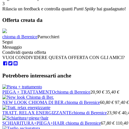
3
Rilascia un feedback e controlla quanti
Punti Spiiky
hai guadagnato!
Offerta creata da
chioma di Berenice
Parrucchieri
Segui
Messaggio
Condividi questa offerta
VUOI CONDIVIDERE QUESTA OFFERTA CON GLI AMICI?
Potrebbero interessarti anche
PIEGA + TRATTAMENTO
chioma di Berenice
20
,90
€
35
,40
€
NEW LOOK CHIOMA DI BER.
chioma di Berenice
60
,80
€
97
,40
€
TRATT. RELAX ENERGIZZANTE
chioma di Berenice
23
,90
€
40
,
SCHIARITURA+PIEGA+HAIR
chioma di Berenice
67
,80
€
110
,40