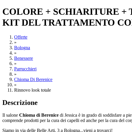
COLORE + SCHIARITURE + 
KIT DEL TRATTAMENTO CONT
Offerte
»
Bologna
»
Benessere
»
Parrucchieri
»
Chioma Di Berenice
»
Rinnovo look totale
Descrizione
Il salone
Chioma di Berenice
di Jessica
è in grado di
soddisfare a pie
comprende prodotti per la cura dei capelli ed anche per la cura del corp
Siamo in via delle Belle Arti, 3 a Bologna...vieni a trovarci!