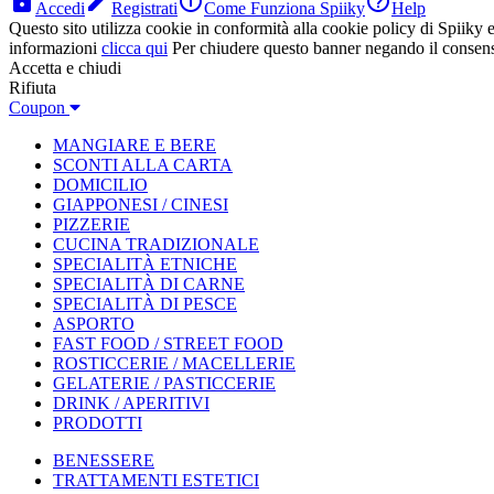




Accedi
Registrati
Come Funziona Spiiky
Help
Questo sito utilizza cookie in conformità alla cookie policy di Spiiky e 
informazioni
clicca qui
Per chiudere questo banner negando il consen
Accetta e chiudi
Rifiuta
Coupon
MANGIARE E BERE
SCONTI ALLA CARTA
DOMICILIO
GIAPPONESI / CINESI
PIZZERIE
CUCINA TRADIZIONALE
SPECIALITÀ ETNICHE
SPECIALITÀ DI CARNE
SPECIALITÀ DI PESCE
ASPORTO
FAST FOOD / STREET FOOD
ROSTICCERIE / MACELLERIE
GELATERIE / PASTICCERIE
DRINK / APERITIVI
PRODOTTI
BENESSERE
TRATTAMENTI ESTETICI