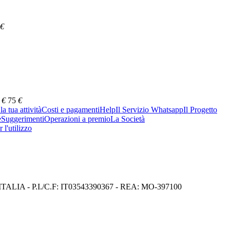
€
€
75
€
a tua attività
Costi e pagamenti
Help
Il Servizio Whatsapp
Il Progetto
e
Suggerimenti
Operazioni a premio
La Società
 l'utilizzo
I) ITALIA - P.I./C.F: IT03543390367 - REA: MO-397100