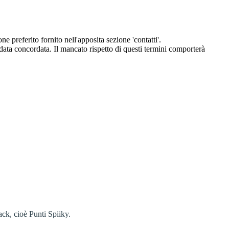
eferito fornito nell'apposita sezione 'contatti'.
 data concordata. Il mancato rispetto di questi termini comporterà
ack, cioè Punti Spiiky.