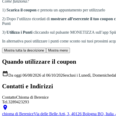
Come funziona?
1)
Scarica il coupon
e prenota un appuntamento per utilizzarlo
2) Dopo l’utilizzo ricordati di
mostrare all’esercente il tuo coupon c
Punti
3)
Utilizza i Punti
cliccando sul pulsante MONETIZZA sull’app Spiiky, s
In alternativa puoi utilizzare i punti come sconto sui tuoi prossimi acqui
Quando utilizzare il coupon

Da oggi 06/08/2026 al 06/10/2026
esclusi i Lunedì, Domeniche
da
Contatti e Indirizzi
Contatto
Chioma di Berenice
Tel.
3289423293

chioma di Berenice
Via delle Belle Arti, 3, 40126 Bologna BO, Itali