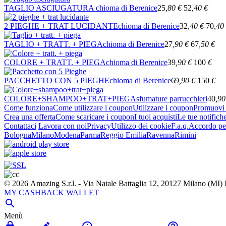
TAGLIO ASCIUGATURA
chioma di Berenice
25
,80
€
52
,40
€
2 PIEGHE + TRAT LUCIDANTE
chioma di Berenice
32
,40
€
70
,40
TAGLIO + TRATT. + PIEGA
chioma di Berenice
27
,90
€
67
,50
€
COLORE + TRATT. + PIEGA
chioma di Berenice
39
,90
€
100
€
PACCHETTO CON 5 PIEGHE
chioma di Berenice
69
,90
€
150
€
COLORE+SHAMPOO+TRAT+PIEGA
sfumature parrucchieri
40
,90
Come funziona
Come utilizzare i coupon
Utilizzare i coupon
Promuovi l
Crea una offerta
Come scaricare i coupon
I tuoi acquisti
Le tue notifich
Contattaci
Lavora con noi
Privacy
Utilizzo dei cookie
F.a.q.
Accordo per
Bologna
Milano
Modena
Parma
Reggio Emilia
Ravenna
Rimini
© 2026 Amazing S.r.l. - Via Natale Battaglia 12, 20127 Milano (M
MY CASHBACK WALLET

Menù