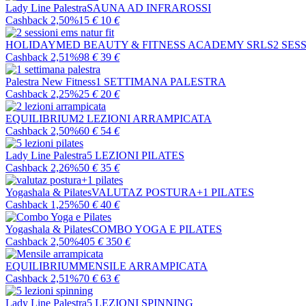
Lady Line Palestra
SAUNA AD INFRAROSSI
Cashback 2,50%
15
€
10
€
HOLIDAYMED BEAUTY & FITNESS ACADEMY SRLS
2 SES
Cashback 2,51%
98
€
39
€
Palestra New Fitness
1 SETTIMANA PALESTRA
Cashback 2,25%
25
€
20
€
EQUILIBRIUM
2 LEZIONI ARRAMPICATA
Cashback 2,50%
60
€
54
€
Lady Line Palestra
5 LEZIONI PILATES
Cashback 2,26%
50
€
35
€
Yogashala & Pilates
VALUTAZ POSTURA+1 PILATES
Cashback 1,25%
50
€
40
€
Yogashala & Pilates
COMBO YOGA E PILATES
Cashback 2,50%
405
€
350
€
EQUILIBRIUM
MENSILE ARRAMPICATA
Cashback 2,51%
70
€
63
€
Lady Line Palestra
5 LEZIONI SPINNING