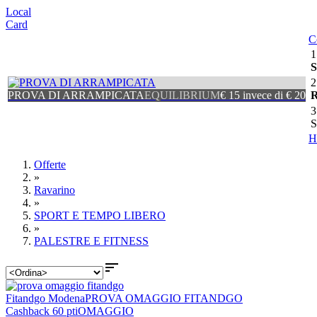
Local
Card
C
1
S
2
PROVA DI ARRAMPICATA
EQUILIBRIUM
€ 15 invece di € 20
R
3
S
H
Offerte
»
Ravarino
»
SPORT E TEMPO LIBERO
»
PALESTRE E FITNESS

Fitandgo Modena
PROVA OMAGGIO FITANDGO
Cashback 60 pti
OMAGGIO