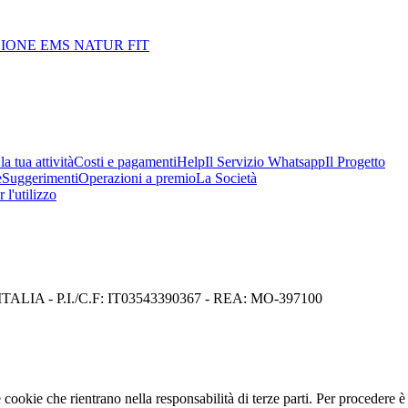
SIONE EMS NATUR FIT
a tua attività
Costi e pagamenti
Help
Il Servizio Whatsapp
Il Progetto
e
Suggerimenti
Operazioni a premio
La Società
 l'utilizzo
I) ITALIA - P.I./C.F: IT03543390367 - REA: MO-397100
cookie che rientrano nella responsabilità di terze parti. Per procedere è 