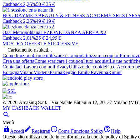
Cashback 2,26%
50
€
35
€
HOLIDAYMED BEAUTY & FITNESS ACADEMY SRLS
1 SES
Cashback 2,26%
49
€
19
€
Oasi Metropolitana
LEZIONE DANZA AEREA X2
Cashback 2,01%
35
€
24
,90
€
MOSTRA OFFERTE SUCCESSIVE
Caricamento risultati...
Come funziona
Come utilizzare i coupon
Utilizzare i coupon
Promuovi l
Crea una offerta
Come scaricare i coupon
I tuoi acquisti
Le tue notifich
Contattaci
Lavora con noi
Privacy
Utilizzo dei cookie
F.a.q.
Accordo per
Bologna
Milano
Modena
Parma
Reggio Emilia
Ravenna
Rimini
© 2026 Amazing S.r.l. - Via Natale Battaglia 12, 20127 Milano (M
MY CASHBACK WALLET

Menù




Accedi
Registrati
Come Funziona Spiiky
Help
Questo sito utilizza cookie in conformità alla cookie policy di Spiiky e 