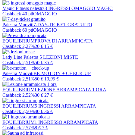
Magic Fitness palestra
3 INGRESSI OMAGGIO MAGIC
Cashback 40 pti
OMAGGIO
Palestra Muoviti
7-DAY-TICKET GRATUITO
Cashback 60 pti
OMAGGIO
EQUILIBRIUM
PROVA DI ARRAMPICATA
Cashback 2,27%
20
€
15
€
Lady Line Palestra
5 LEZIONI MISTE
Cashback 2,51%
50
€
35
€
Palestra Muoviti
BE-MOTION + CHECK-UP
Cashback 2,51%
50
€
19
,90
€
EQUILIBRIUM
LEZIONE ARRAMPICATA 1 ORA
Cashback 2,52%
30
€
27
€
EQUILIBRIUM
5 INGRESSI ARRAMPICATA
Cashback 2,50%
40
€
36
€
EQUILIBRIUM
1 INGRESSO ARRAMPICATA
Cashback 2,57%
8
€
7
€