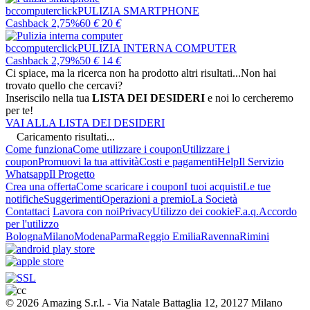
bccomputerclick
PULIZIA SMARTPHONE
Cashback 2,75%
60
€
20
€
bccomputerclick
PULIZIA INTERNA COMPUTER
Cashback 2,79%
50
€
14
€
Ci spiace, ma la ricerca non ha prodotto altri risultati...
Non hai
trovato quello che cercavi?
Inseriscilo nella tua
LISTA DEI DESIDERI
e noi lo cercheremo
per te!
VAI ALLA LISTA DEI DESIDERI
Caricamento risultati...
Come funziona
Come utilizzare i coupon
Utilizzare i
coupon
Promuovi la tua attività
Costi e pagamenti
Help
Il Servizio
Whatsapp
Il Progetto
Crea una offerta
Come scaricare i coupon
I tuoi acquisti
Le tue
notifiche
Suggerimenti
Operazioni a premio
La Società
Contattaci
Lavora con noi
Privacy
Utilizzo dei cookie
F.a.q.
Accordo
per l'utilizzo
Bologna
Milano
Modena
Parma
Reggio Emilia
Ravenna
Rimini
© 2026 Amazing S.r.l. - Via Natale Battaglia 12, 20127 Milano