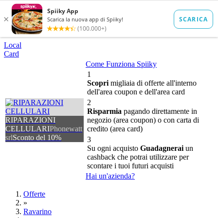
Local
Card
Come Funziona Spiiky
1
Scopri
migliaia di offerte all'interno
dell'area coupon e dell'area card
2
Risparmia
pagando direttamente in
RIPARAZIONI
negozio (area coupon) o con carta di
CELLULARI
Phonewatt
credito (area card)
srl
Sconto del 10%
3
Su ogni acquisto
Guadagnerai
un
cashback che potrai utilizzare per
scontare i tuoi futuri acquisti
Hai un'azienda?
Offerte
»
Ravarino