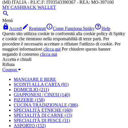
(MI) ITALIA - P.I./C.F: IT03543390367 - REA: MO-397100
MY CASHBACK WALLET

Menù




Accedi
Registrati
Come Funziona Spiiky
Help
Questo sito utilizza cookie in conformità alla cookie policy di Spiiky
e cookie che rientrano nella responsabilità di terze parti. Per
procedere è necessario accettare o rifiutare l'utilizzo di cookie. Per
maggiori informazioni
clicca qui
Per chiudere questo banner
negando il consenso
clicca qui
Accetta e chiudi
Rifiuta
Coupon
MANGIARE E BERE
SCONTI ALLA CARTA
(91)
DOMICILIO
(211)
GIAPPONESI / CINESI
(140)
PIZZERIE
(158)
CUCINA TRADIZIONALE
(386)
SPECIALITÀ ETNICHE
(160)
SPECIALITÀ DI CARNE
(15)
SPECIALITÀ DI PESCE
(31)
ASPORTO
(152)