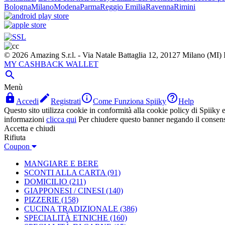
Bologna
Milano
Modena
Parma
Reggio Emilia
Ravenna
Rimini
© 2026 Amazing S.r.l. - Via Natale Battaglia 12, 20127 Milano (M
MY CASHBACK WALLET

Menù




Accedi
Registrati
Come Funziona Spiiky
Help
Questo sito utilizza cookie in conformità alla cookie policy di Spiiky e 
informazioni
clicca qui
Per chiudere questo banner negando il consen
Accetta e chiudi
Rifiuta
Coupon
MANGIARE E BERE
SCONTI ALLA CARTA
(91)
DOMICILIO
(211)
GIAPPONESI / CINESI
(140)
PIZZERIE
(158)
CUCINA TRADIZIONALE
(386)
SPECIALITÀ ETNICHE
(160)