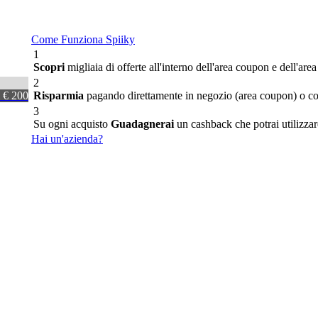
Come Funziona Spiiky
1
Scopri
migliaia di offerte all'interno dell'area coupon e dell'area
2
i € 200
Risparmia
pagando direttamente in negozio (area coupon) o con 
3
Su ogni acquisto
Guadagnerai
un cashback che potrai utilizzare
Hai un'azienda?