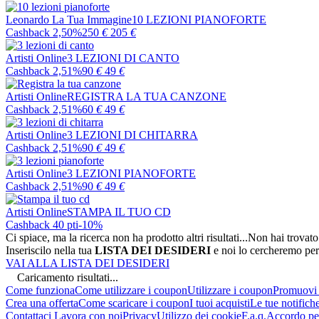
Leonardo La Tua Immagine
10 LEZIONI PIANOFORTE
Cashback 2,50%
250
€
205
€
Artisti Online
3 LEZIONI DI CANTO
Cashback 2,51%
90
€
49
€
Artisti Online
REGISTRA LA TUA CANZONE
Cashback 2,51%
60
€
49
€
Artisti Online
3 LEZIONI DI CHITARRA
Cashback 2,51%
90
€
49
€
Artisti Online
3 LEZIONI PIANOFORTE
Cashback 2,51%
90
€
49
€
Artisti Online
STAMPA IL TUO CD
Cashback 40 pti
-10%
Ci spiace, ma la ricerca non ha prodotto altri risultati...
Non hai trovato
Inseriscilo nella tua
LISTA DEI DESIDERI
e noi lo cercheremo per
VAI ALLA LISTA DEI DESIDERI
Caricamento risultati...
Come funziona
Come utilizzare i coupon
Utilizzare i coupon
Promuovi l
Crea una offerta
Come scaricare i coupon
I tuoi acquisti
Le tue notifich
Contattaci
Lavora con noi
Privacy
Utilizzo dei cookie
F.a.q.
Accordo per