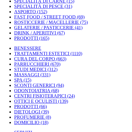
SPECIALITÀ DI CARNE
(15)
SPECIALITÀ DI PESCE
(31)
ASPORTO
(152)
FAST FOOD / STREET FOOD
(69)
ROSTICCERIE / MACELLERIE
(75)
GELATERIE / PASTICCERIE
(41)
DRINK / APERITIVI
(67)
PRODOTTI
(165)
BENESSERE
TRATTAMENTI ESTETICI
(1110)
CURA DEL CORPO
(663)
PARRUCCHIERI
(670)
STUDI MEDICI
(312)
MASSAGGI
(331)
SPA
(15)
SCONTI GENERICI
(94)
ODONTOIATRIA
(68)
CENTRI FISIOTERAPICI
(24)
OTTICI E OCULISTI
(139)
PRODOTTI
(66)
DIETOLOGI
(39)
PROFUMERIE
(8)
DOMICILIO
(18)