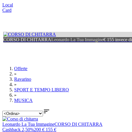
Local
Card
CORSO DI CHITARRA
Leonardo La Tua Immagine
€ 155 invece d
Offerte
»
Ravarino
»
SPORT E TEMPO LIBERO
»
MUSICA

Leonardo La Tua Immagine
CORSO DI CHITARRA
Cashback 2,50%
200
€
155
€