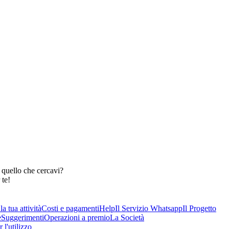
 quello che cercavi?
 te!
a tua attività
Costi e pagamenti
Help
Il Servizio Whatsapp
Il Progetto
e
Suggerimenti
Operazioni a premio
La Società
 l'utilizzo