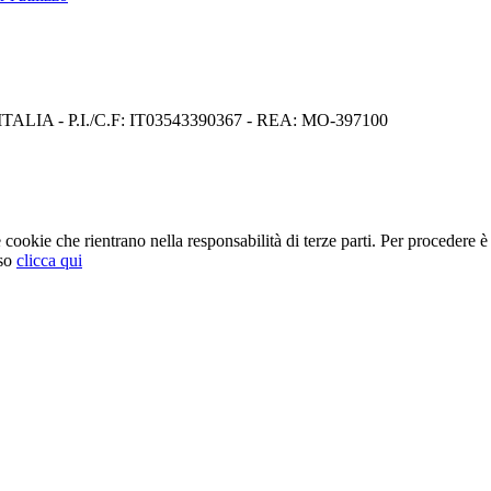
I) ITALIA - P.I./C.F: IT03543390367 - REA: MO-397100
cookie che rientrano nella responsabilità di terze parti. Per procedere è 
so
clicca qui