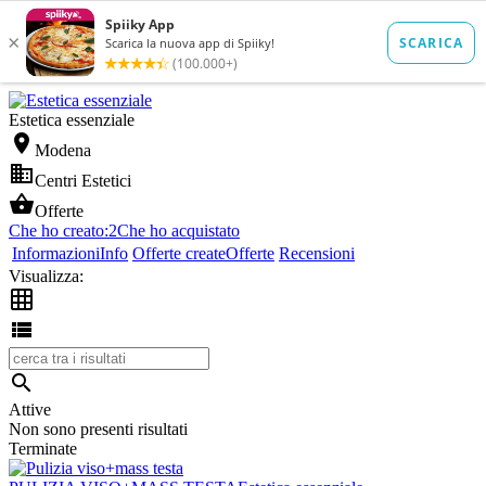
Estetica essenziale

Modena

Centri Estetici

Offerte
Che ho creato:
2
Che ho acquistato
Informazioni
Info
Offerte create
Offerte
Recensioni
Visualizza:



Attive
Non sono presenti risultati
Terminate