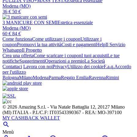
PULIZIA VISO+MASS TESTA
Estetica essenziale
Modena (MO)
36
€
50
€
3 MANICURE CON SEMI
Estetica essenziale
Modena (MO)
60
€
84
€
Come funziona
Come utilizzare i coupon
Utilizzare i
coupon
Promuovi la tua attività
Costi e pagamenti
Help
Il Servizio
Whatsapp
Il Progetto
Crea una offerta
Come scaricare i coupon
I tuoi acquisti
Le tue
notifiche
Suggerimenti
Operazioni a premio
La Società
Contattaci
Lavora con noi
Privacy
Utilizzo dei cookie
F.a.q.
Accordo
per l'utilizzo
Bologna
Milano
Modena
Parma
Reggio Emilia
Ravenna
Rimini
© 2026 Amazing S.r.l. - Via Natale Battaglia 12, 20127 Milano
(MI) ITALIA - P.I./C.F: IT03543390367 - REA: MO-397100
MY CASHBACK WALLET

Menù