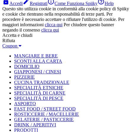




Accedi
Registrati
Come Funziona Spiiky
Help
Questo sito utilizza cookie in conformità alla cookie policy di Spiiky
e cookie che rientrano nella responsabilità di terze parti. Per
procedere è necessario accettare o rifiutare l'utilizzo di cookie. Per
maggiori informazioni
clicca qui
Per chiudere questo banner
negando il consenso
clicca qui
Accetta e chiudi
Rifiuta
Coupon
MANGIARE E BERE
SCONTI ALLA CARTA
DOMICILIO
GIAPPONESI / CINESI
PIZZERIE
CUCINA TRADIZIONALE
SPECIALITÀ ETNICHE
SPECIALITÀ DI CARNE
SPECIALITÀ DI PESCE
ASPORTO
FAST FOOD / STREET FOOD
ROSTICCERIE / MACELLERIE
GELATERIE / PASTICCERIE
DRINK / APERITIVI
PRODOTTI