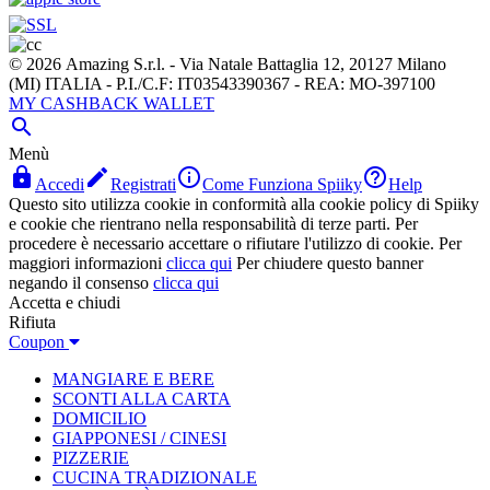
© 2026 Amazing S.r.l. - Via Natale Battaglia 12, 20127 Milano
(MI) ITALIA - P.I./C.F: IT03543390367 - REA: MO-397100
MY CASHBACK WALLET

Menù




Accedi
Registrati
Come Funziona Spiiky
Help
Questo sito utilizza cookie in conformità alla cookie policy di Spiiky
e cookie che rientrano nella responsabilità di terze parti. Per
procedere è necessario accettare o rifiutare l'utilizzo di cookie. Per
maggiori informazioni
clicca qui
Per chiudere questo banner
negando il consenso
clicca qui
Accetta e chiudi
Rifiuta
Coupon
MANGIARE E BERE
SCONTI ALLA CARTA
DOMICILIO
GIAPPONESI / CINESI
PIZZERIE
CUCINA TRADIZIONALE