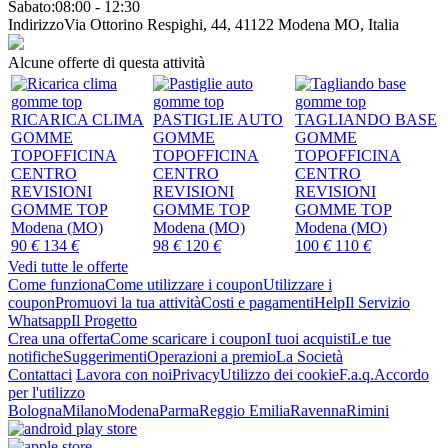
Sabato:
08:00 - 12:30
Indirizzo
Via Ottorino Respighi, 44, 41122 Modena MO, Italia
Alcune offerte di questa attività
RICARICA CLIMA
PASTIGLIE AUTO
TAGLIANDO BASE
GOMME
GOMME
GOMME
TOP
OFFICINA
TOP
OFFICINA
TOP
OFFICINA
CENTRO
CENTRO
CENTRO
REVISIONI
REVISIONI
REVISIONI
GOMME TOP
GOMME TOP
GOMME TOP
Modena (MO)
Modena (MO)
Modena (MO)
90
€
134
€
98
€
120
€
100
€
110
€
Vedi tutte le offerte
Come funziona
Come utilizzare i coupon
Utilizzare i
coupon
Promuovi la tua attività
Costi e pagamenti
Help
Il Servizio
Whatsapp
Il Progetto
Crea una offerta
Come scaricare i coupon
I tuoi acquisti
Le tue
notifiche
Suggerimenti
Operazioni a premio
La Società
Contattaci
Lavora con noi
Privacy
Utilizzo dei cookie
F.a.q.
Accordo
per l'utilizzo
Bologna
Milano
Modena
Parma
Reggio Emilia
Ravenna
Rimini