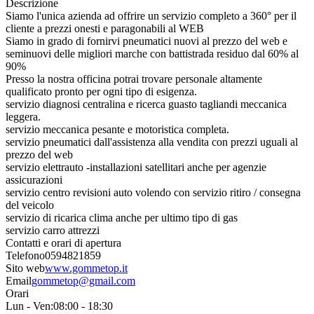
Descrizione
Siamo l'unica azienda ad offrire un servizio completo a 360° per il
cliente a prezzi onesti e paragonabili al WEB
Siamo in grado di fornirvi pneumatici nuovi al prezzo del web e
seminuovi delle migliori marche con battistrada residuo dal 60% al
90%
Presso la nostra officina potrai trovare personale altamente
qualificato pronto per ogni tipo di esigenza.
servizio diagnosi centralina e ricerca guasto tagliandi meccanica
leggera.
servizio meccanica pesante e motoristica completa.
servizio pneumatici dall'assistenza alla vendita con prezzi uguali al
prezzo del web
servizio elettrauto -installazioni satellitari anche per agenzie
assicurazioni
servizio centro revisioni auto volendo con servizio ritiro / consegna
del veicolo
servizio di ricarica clima anche per ultimo tipo di gas
servizio carro attrezzi
Contatti e orari di apertura
Telefono
0594821859
Sito web
www.gommetop.it
Email
gommetop@gmail.com
Orari
Lun - Ven:
08:00 - 18:30