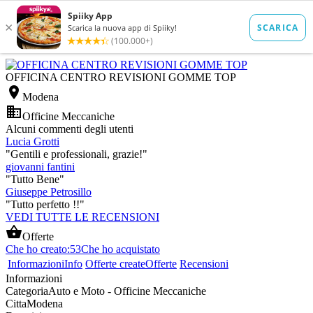
OFFICINA CENTRO REVISIONI GOMME TOP

Modena

Officine Meccaniche
Alcuni commenti degli utenti
Lucia Grotti
"Gentili e professionali, grazie!"
giovanni fantini
"Tutto Bene"
Giuseppe Petrosillo
"Tutto perfetto !!"
VEDI TUTTE LE RECENSIONI

Offerte
Che ho creato:
53
Che ho acquistato
Informazioni
Info
Offerte create
Offerte
Recensioni
Informazioni
Categoria
Auto e Moto - Officine Meccaniche
Citta
Modena