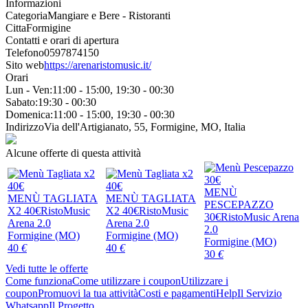
Informazioni
Categoria
Mangiare e Bere - Ristoranti
Citta
Formigine
Contatti e orari di apertura
Telefono
0597874150
Sito web
https://arenaristomusic.it/
Orari
Lun - Ven:
11:00 - 15:00, 19:30 - 00:30
Sabato:
19:30 - 00:30
Domenica:
11:00 - 15:00, 19:30 - 00:30
Indirizzo
Via dell'Artigianato, 55, Formigine, MO, Italia
Alcune offerte di questa attività
MENÙ
MENÙ TAGLIATA
MENÙ TAGLIATA
PESCEPAZZO
X2 40€
RistoMusic
X2 40€
RistoMusic
30€
RistoMusic Arena
Arena 2.0
Arena 2.0
2.0
Formigine (MO)
Formigine (MO)
Formigine (MO)
40
€
40
€
30
€
Vedi tutte le offerte
Come funziona
Come utilizzare i coupon
Utilizzare i
coupon
Promuovi la tua attività
Costi e pagamenti
Help
Il Servizio
Whatsapp
Il Progetto