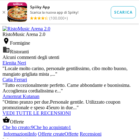
RistoMusic Arena 2.0

Formigine

Ristoranti
Alcuni commenti degli utenti
Elenita Neri
"Locale molto carino, personale gentilissimo, cibo molto buono,
mangiato grigliata mista ,..."
Catia Ferrari
"Tutto eccezionalmente perfetto. Carne abbondante e buonissima.
Accoglienza cordialissima e..."
Amornrat Kutanan
"Ottimo pranzo per due.Personale gentile. Utilizzato coupon
promozionale e speso 45euro in due..."
VEDI TUTTE LE RECENSIONI

Offerte
Che ho creato:
9
Che ho acquistato
1
Informazioni
Info
Offerte create
Offerte
Recensioni