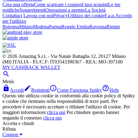
Crea una offerta
Come scaricare i coupon
I tuoi acquisti
Le tue
notifiche
Suggerimenti
Operazioni a premio
La Società
Contattaci
Lavora con noi
Privacy
Utilizzo dei cookie
F.a.q.
Accordo
per l'utilizzo
Bologna
Milano
Modena
Parma
Reggio Emilia
Ravenna
Rimini
© 2026 Amazing S.r.l. - Via Natale Battaglia 12, 20127 Milano
(MI) ITALIA - P.I./C.F: IT03543390367 - REA: MO-397100
MY CASHBACK WALLET

Menù




Accedi
Registrati
Come Funziona Spiiky
Help
Questo sito utilizza cookie in conformità alla cookie policy di Spiiky
e cookie che rientrano nella responsabilità di terze parti. Per
procedere è necessario accettare o rifiutare l'utilizzo di cookie. Per
maggiori informazioni
clicca qui
Per chiudere questo banner
negando il consenso
clicca qui
Accetta e chiudi
Rifiuta
Coupon