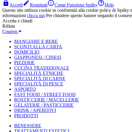




Accedi
Registrati
Come Funziona Spiiky
Help
Questo sito utilizza cookie in conformità alla cookie policy di Spiiky e 
informazioni
clicca qui
Per chiudere questo banner negando il consen
Accetta e chiudi
Rifiuta
Coupon
MANGIARE E BERE
SCONTI ALLA CARTA
DOMICILIO
GIAPPONESI / CINESI
PIZZERIE
CUCINA TRADIZIONALE
SPECIALITÀ ETNICHE
SPECIALITÀ DI CARNE
SPECIALITÀ DI PESCE
ASPORTO
FAST FOOD / STREET FOOD
ROSTICCERIE / MACELLERIE
GELATERIE / PASTICCERIE
DRINK / APERITIVI
PRODOTTI
BENESSERE
TRATTAMENTI ESTETICI