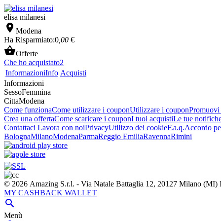
elisa milanesi

Modena
Ha Risparmiato:
0
,00
€

Offerte
Che ho acquistato
2
Informazioni
Info
Acquisti
Informazioni
Sesso
Femmina
Citta
Modena
Come funziona
Come utilizzare i coupon
Utilizzare i coupon
Promuovi l
Crea una offerta
Come scaricare i coupon
I tuoi acquisti
Le tue notifich
Contattaci
Lavora con noi
Privacy
Utilizzo dei cookie
F.a.q.
Accordo per
Bologna
Milano
Modena
Parma
Reggio Emilia
Ravenna
Rimini
© 2026 Amazing S.r.l. - Via Natale Battaglia 12, 20127 Milano (M
MY CASHBACK WALLET

Menù