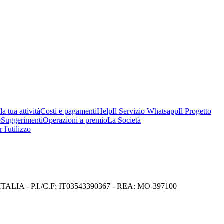
a tua attività
Costi e pagamenti
Help
Il Servizio Whatsapp
Il Progetto
e
Suggerimenti
Operazioni a premio
La Società
 l'utilizzo
I) ITALIA - P.I./C.F: IT03543390367 - REA: MO-397100