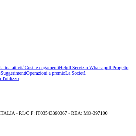
a tua attività
Costi e pagamenti
Help
Il Servizio Whatsapp
Il Progetto
e
Suggerimenti
Operazioni a premio
La Società
 l'utilizzo
I) ITALIA - P.I./C.F: IT03543390367 - REA: MO-397100