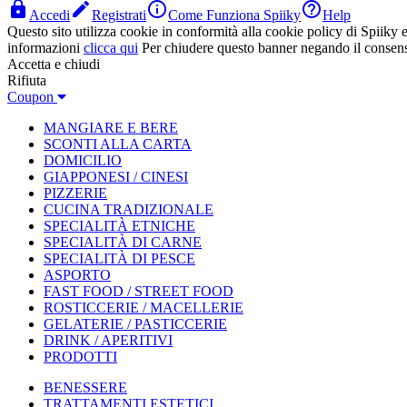




Accedi
Registrati
Come Funziona Spiiky
Help
Questo sito utilizza cookie in conformità alla cookie policy di Spiiky e 
informazioni
clicca qui
Per chiudere questo banner negando il consen
Accetta e chiudi
Rifiuta
Coupon
MANGIARE E BERE
SCONTI ALLA CARTA
DOMICILIO
GIAPPONESI / CINESI
PIZZERIE
CUCINA TRADIZIONALE
SPECIALITÀ ETNICHE
SPECIALITÀ DI CARNE
SPECIALITÀ DI PESCE
ASPORTO
FAST FOOD / STREET FOOD
ROSTICCERIE / MACELLERIE
GELATERIE / PASTICCERIE
DRINK / APERITIVI
PRODOTTI
BENESSERE
TRATTAMENTI ESTETICI