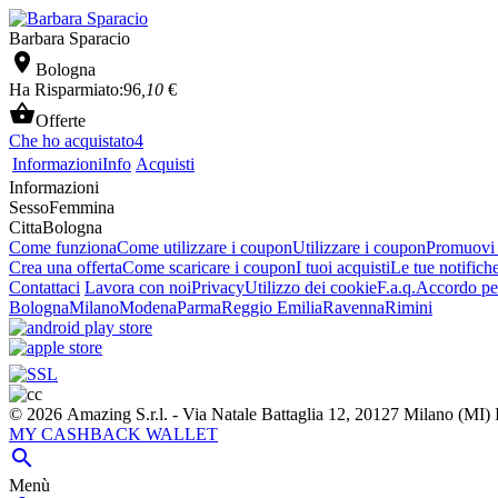
Barbara Sparacio

Bologna
Ha Risparmiato:
96
,10
€

Offerte
Che ho acquistato
4
Informazioni
Info
Acquisti
Informazioni
Sesso
Femmina
Citta
Bologna
Come funziona
Come utilizzare i coupon
Utilizzare i coupon
Promuovi l
Crea una offerta
Come scaricare i coupon
I tuoi acquisti
Le tue notifich
Contattaci
Lavora con noi
Privacy
Utilizzo dei cookie
F.a.q.
Accordo per
Bologna
Milano
Modena
Parma
Reggio Emilia
Ravenna
Rimini
© 2026 Amazing S.r.l. - Via Natale Battaglia 12, 20127 Milano (M
MY CASHBACK WALLET

Menù