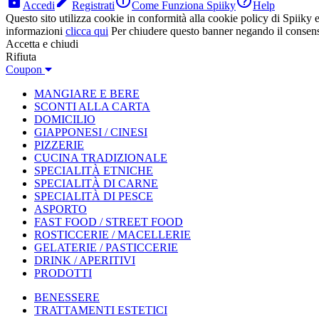




Accedi
Registrati
Come Funziona Spiiky
Help
Questo sito utilizza cookie in conformità alla cookie policy di Spiiky e 
informazioni
clicca qui
Per chiudere questo banner negando il consen
Accetta e chiudi
Rifiuta
Coupon
MANGIARE E BERE
SCONTI ALLA CARTA
DOMICILIO
GIAPPONESI / CINESI
PIZZERIE
CUCINA TRADIZIONALE
SPECIALITÀ ETNICHE
SPECIALITÀ DI CARNE
SPECIALITÀ DI PESCE
ASPORTO
FAST FOOD / STREET FOOD
ROSTICCERIE / MACELLERIE
GELATERIE / PASTICCERIE
DRINK / APERITIVI
PRODOTTI
BENESSERE
TRATTAMENTI ESTETICI