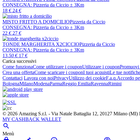
CONSEGNA:
Pizzeria da Ciccio
± 3Km
18
€
24
€
MISTO FRITTO A DOMICILIO
Pizzeria da Ciccio
CONSEGNA:
Pizzeria da Ciccio
± 3Km
22
€
27
€
TONDE MARGHERITA X2CICCIO
Pizzeria da Ciccio
CONSEGNA:
Pizzeria da Ciccio
± 3Km
13
,50
€
17
€
Carica successivi
Come funziona
Come utilizzare i coupon
Utilizzare i coupon
Promuovi l
Crea una offerta
Come scaricare i coupon
I tuoi acquisti
Le tue notifich
Contattaci
Lavora con noi
Privacy
Utilizzo dei cookie
F.a.q.
Accordo per
Bologna
Milano
Modena
Parma
Reggio Emilia
Ravenna
Rimini
© 2026 Amazing S.r.l. - Via Natale Battaglia 12, 20127 Milano (M
MY CASHBACK WALLET

Menù