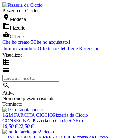
Pizzeria da Ciccio

Modena

Pizzerie

Offerte
Che ho creato:
5
Che ho acquistato
1
Informazioni
Info
Offerte create
Offerte
Recensioni
Visualizza:



Attive
Non sono presenti risultati
Terminate
1/2M FARCITA CICCIO
Pizzeria da Ciccio
CONSEGNA:
Pizzeria da Ciccio
± 3Km
19
,50
€
22
,50
€
TONDE FARCITE PER2 CICCIO
Pizzeria da Ciccio