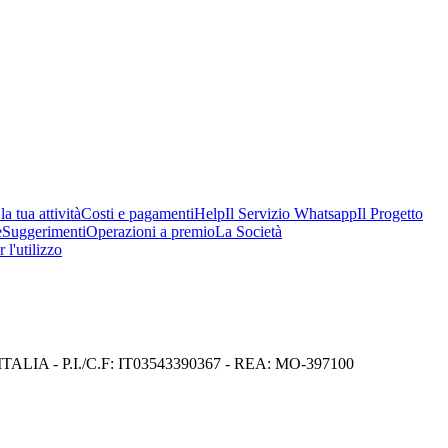
a tua attività
Costi e pagamenti
Help
Il Servizio Whatsapp
Il Progetto
e
Suggerimenti
Operazioni a premio
La Società
 l'utilizzo
I) ITALIA - P.I./C.F: IT03543390367 - REA: MO-397100