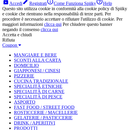




Accedi
Registrati
Come Funziona Spiiky
Help
Questo sito utilizza cookie in conformità alla cookie policy di Spiiky
e cookie che rientrano nella responsabilità di terze parti. Per
procedere è necessario accettare o rifiutare l'utilizzo di cookie. Per
maggiori informazioni
clicca qui
Per chiudere questo banner
negando il consenso
clicca qui
Accetta e chiudi
Rifiuta
Coupon
MANGIARE E BERE
SCONTI ALLA CARTA
DOMICILIO
GIAPPONESI / CINESI
PIZZERIE
CUCINA TRADIZIONALE
SPECIALITÀ ETNICHE
SPECIALITÀ DI CARNE
SPECIALITÀ DI PESCE
ASPORTO
FAST FOOD / STREET FOOD
ROSTICCERIE / MACELLERIE
GELATERIE / PASTICCERIE
DRINK / APERITIVI
PRODOTTI