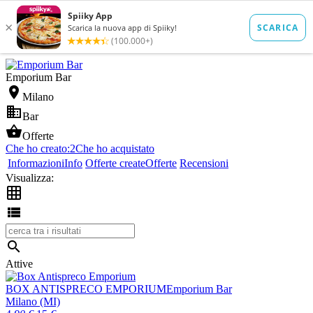
Emporium Bar

Milano

Bar

Offerte
Che ho creato:
2
Che ho acquistato
Informazioni
Info
Offerte create
Offerte
Recensioni
Visualizza:



Attive
BOX ANTISPRECO EMPORIUM
Emporium Bar
Milano (MI)