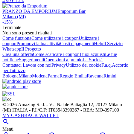
4
,90
€
15
€
PRANZO DA EMPORIUM
Emporium Bar
Milano (MI)
-15%
Terminate
Non sono presenti risultati
Come funziona
Come utilizzare i coupon
Utilizzare i
coupon
Promuovi la tua attività
Costi e pagamenti
Help
Il Servizio
Whatsapp
Il Progetto
Crea una offerta
Come scaricare i coupon
I tuoi acquisti
Le tue
notifiche
Suggerimenti
Operazioni a premio
La Società
Contattaci
Lavora con noi
Privacy
Utilizzo dei cookie
F.a.q.
Accordo
per l'utilizzo
Bologna
Milano
Modena
Parma
Reggio Emilia
Ravenna
Rimini
© 2026 Amazing S.r.l. - Via Natale Battaglia 12, 20127 Milano
(MI) ITALIA - P.I./C.F: IT03543390367 - REA: MO-397100
MY CASHBACK WALLET

Menù