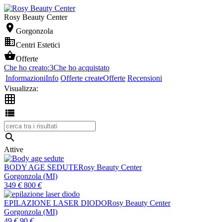
Rosy Beauty Center

Gorgonzola

Centri Estetici

Offerte
Che ho creato:
3
Che ho acquistato
Informazioni
Info
Offerte create
Offerte
Recensioni
Visualizza:



Attive
BODY AGE SEDUTE
Rosy Beauty Center
Gorgonzola (MI)
349
€
800
€
EPILAZIONE LASER DIODO
Rosy Beauty Center
Gorgonzola (MI)
49
€
90
€