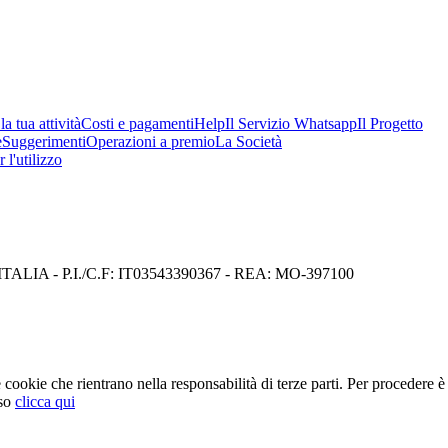
a tua attività
Costi e pagamenti
Help
Il Servizio Whatsapp
Il Progetto
e
Suggerimenti
Operazioni a premio
La Società
 l'utilizzo
I) ITALIA - P.I./C.F: IT03543390367 - REA: MO-397100
cookie che rientrano nella responsabilità di terze parti. Per procedere è 
so
clicca qui