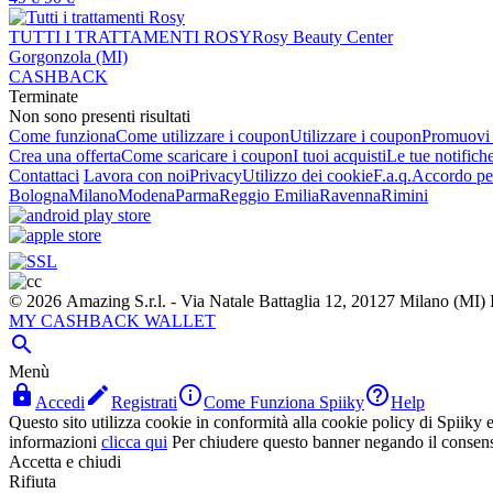
TUTTI I TRATTAMENTI ROSY
Rosy Beauty Center
Gorgonzola (MI)
CASHBACK
Terminate
Non sono presenti risultati
Come funziona
Come utilizzare i coupon
Utilizzare i coupon
Promuovi l
Crea una offerta
Come scaricare i coupon
I tuoi acquisti
Le tue notifich
Contattaci
Lavora con noi
Privacy
Utilizzo dei cookie
F.a.q.
Accordo per
Bologna
Milano
Modena
Parma
Reggio Emilia
Ravenna
Rimini
© 2026 Amazing S.r.l. - Via Natale Battaglia 12, 20127 Milano (M
MY CASHBACK WALLET

Menù




Accedi
Registrati
Come Funziona Spiiky
Help
Questo sito utilizza cookie in conformità alla cookie policy di Spiiky e 
informazioni
clicca qui
Per chiudere questo banner negando il consen
Accetta e chiudi
Rifiuta