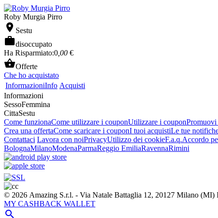
Roby Murgia Pirro

Sestu

disoccupato
Ha Risparmiato:
0
,00
€

Offerte
Che ho acquistato
Informazioni
Info
Acquisti
Informazioni
Sesso
Femmina
Citta
Sestu
Come funziona
Come utilizzare i coupon
Utilizzare i coupon
Promuovi l
Crea una offerta
Come scaricare i coupon
I tuoi acquisti
Le tue notifich
Contattaci
Lavora con noi
Privacy
Utilizzo dei cookie
F.a.q.
Accordo per
Bologna
Milano
Modena
Parma
Reggio Emilia
Ravenna
Rimini
© 2026 Amazing S.r.l. - Via Natale Battaglia 12, 20127 Milano (M
MY CASHBACK WALLET
