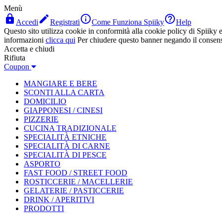
Menù




Accedi
Registrati
Come Funziona Spiiky
Help
Questo sito utilizza cookie in conformità alla cookie policy di Spiiky e 
informazioni
clicca qui
Per chiudere questo banner negando il consen
Accetta e chiudi
Rifiuta
Coupon
MANGIARE E BERE
SCONTI ALLA CARTA
DOMICILIO
GIAPPONESI / CINESI
PIZZERIE
CUCINA TRADIZIONALE
SPECIALITÀ ETNICHE
SPECIALITÀ DI CARNE
SPECIALITÀ DI PESCE
ASPORTO
FAST FOOD / STREET FOOD
ROSTICCERIE / MACELLERIE
GELATERIE / PASTICCERIE
DRINK / APERITIVI
PRODOTTI