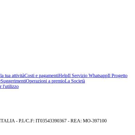
a tua attività
Costi e pagamenti
Help
Il Servizio Whatsapp
Il Progetto
e
Suggerimenti
Operazioni a premio
La Società
 l'utilizzo
I) ITALIA - P.I./C.F: IT03543390367 - REA: MO-397100