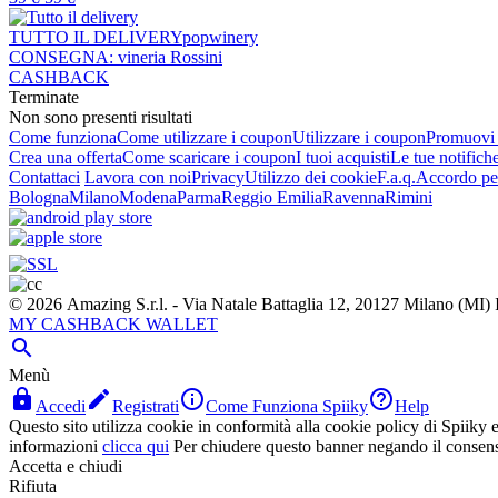
TUTTO IL DELIVERY
popwinery
CONSEGNA:
vineria Rossini
CASHBACK
Terminate
Non sono presenti risultati
Come funziona
Come utilizzare i coupon
Utilizzare i coupon
Promuovi l
Crea una offerta
Come scaricare i coupon
I tuoi acquisti
Le tue notifich
Contattaci
Lavora con noi
Privacy
Utilizzo dei cookie
F.a.q.
Accordo per
Bologna
Milano
Modena
Parma
Reggio Emilia
Ravenna
Rimini
© 2026 Amazing S.r.l. - Via Natale Battaglia 12, 20127 Milano (M
MY CASHBACK WALLET

Menù




Accedi
Registrati
Come Funziona Spiiky
Help
Questo sito utilizza cookie in conformità alla cookie policy di Spiiky e 
informazioni
clicca qui
Per chiudere questo banner negando il consen
Accetta e chiudi
Rifiuta