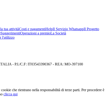
a tua attività
Costi e pagamenti
Help
Il Servizio Whatsapp
Il Progetto
e
Suggerimenti
Operazioni a premio
La Società
 l'utilizzo
I) ITALIA - P.I./C.F: IT03543390367 - REA: MO-397100
cookie che rientrano nella responsabilità di terze parti. Per procedere è 
so
clicca qui