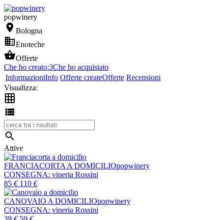
popwinery

Bologna

Enoteche

Offerte
Che ho creato:
3
Che ho acquistato
Informazioni
Info
Offerte create
Offerte
Recensioni
Visualizza:



Attive
FRANCIACORTA A DOMICILIO
popwinery
CONSEGNA:
vineria Rossini
85
€
110
€
CANOVAIO A DOMICILIO
popwinery
CONSEGNA:
vineria Rossini
39
€
59
€