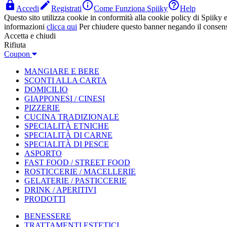




Accedi
Registrati
Come Funziona Spiiky
Help
Questo sito utilizza cookie in conformità alla cookie policy di Spiiky e 
informazioni
clicca qui
Per chiudere questo banner negando il consen
Accetta e chiudi
Rifiuta
Coupon
MANGIARE E BERE
SCONTI ALLA CARTA
DOMICILIO
GIAPPONESI / CINESI
PIZZERIE
CUCINA TRADIZIONALE
SPECIALITÀ ETNICHE
SPECIALITÀ DI CARNE
SPECIALITÀ DI PESCE
ASPORTO
FAST FOOD / STREET FOOD
ROSTICCERIE / MACELLERIE
GELATERIE / PASTICCERIE
DRINK / APERITIVI
PRODOTTI
BENESSERE
TRATTAMENTI ESTETICI