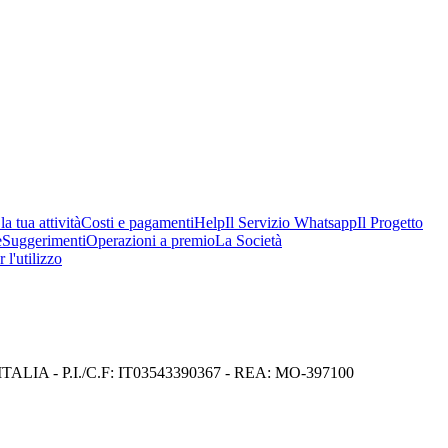
a tua attività
Costi e pagamenti
Help
Il Servizio Whatsapp
Il Progetto
e
Suggerimenti
Operazioni a premio
La Società
 l'utilizzo
I) ITALIA - P.I./C.F: IT03543390367 - REA: MO-397100