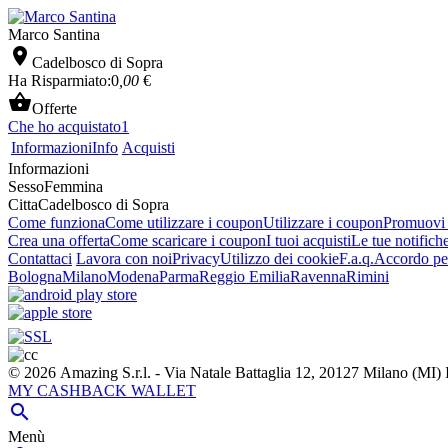
Marco Santina

Cadelbosco di Sopra
Ha Risparmiato:
0
,00
€

Offerte
Che ho acquistato
1
Informazioni
Info
Acquisti
Informazioni
Sesso
Femmina
Citta
Cadelbosco di Sopra
Come funziona
Come utilizzare i coupon
Utilizzare i coupon
Promuovi l
Crea una offerta
Come scaricare i coupon
I tuoi acquisti
Le tue notifich
Contattaci
Lavora con noi
Privacy
Utilizzo dei cookie
F.a.q.
Accordo per
Bologna
Milano
Modena
Parma
Reggio Emilia
Ravenna
Rimini
© 2026 Amazing S.r.l. - Via Natale Battaglia 12, 20127 Milano (M
MY CASHBACK WALLET

Menù