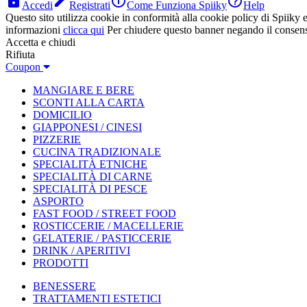




Accedi
Registrati
Come Funziona Spiiky
Help
Questo sito utilizza cookie in conformità alla cookie policy di Spiiky e 
informazioni
clicca qui
Per chiudere questo banner negando il consen
Accetta e chiudi
Rifiuta
Coupon
MANGIARE E BERE
SCONTI ALLA CARTA
DOMICILIO
GIAPPONESI / CINESI
PIZZERIE
CUCINA TRADIZIONALE
SPECIALITÀ ETNICHE
SPECIALITÀ DI CARNE
SPECIALITÀ DI PESCE
ASPORTO
FAST FOOD / STREET FOOD
ROSTICCERIE / MACELLERIE
GELATERIE / PASTICCERIE
DRINK / APERITIVI
PRODOTTI
BENESSERE
TRATTAMENTI ESTETICI