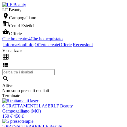
LF Beauty

Campogalliano

Centri Estetici

Offerte
Che ho creato:
4
Che ho acquistato
Informazioni
Info
Offerte create
Offerte
Recensioni
Visualizza:



Attive
Non sono presenti risultati
Terminate
6 TRATTAMENTI LASER
LF Beauty
Campogalliano (MO)
150
€
450
€
5 PRESSOTERAPIE
LF Beauty