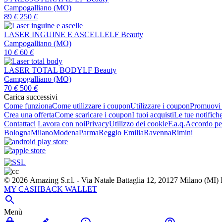
Campogalliano (MO)
89
€
250
€
LASER INGUINE E ASCELLE
LF Beauty
Campogalliano (MO)
10
€
60
€
LASER TOTAL BODY
LF Beauty
Campogalliano (MO)
70
€
500
€
Carica successivi
Come funziona
Come utilizzare i coupon
Utilizzare i coupon
Promuovi l
Crea una offerta
Come scaricare i coupon
I tuoi acquisti
Le tue notifich
Contattaci
Lavora con noi
Privacy
Utilizzo dei cookie
F.a.q.
Accordo per
Bologna
Milano
Modena
Parma
Reggio Emilia
Ravenna
Rimini
© 2026 Amazing S.r.l. - Via Natale Battaglia 12, 20127 Milano (M
MY CASHBACK WALLET

Menù