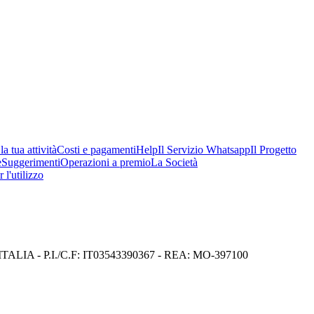
a tua attività
Costi e pagamenti
Help
Il Servizio Whatsapp
Il Progetto
e
Suggerimenti
Operazioni a premio
La Società
 l'utilizzo
I) ITALIA - P.I./C.F: IT03543390367 - REA: MO-397100