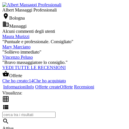
Albert Massaggi Professionali

Bologna

Massaggi
Alcuni commenti degli utenti
Maura Murizzi
"Puntuale e professionale. Consigliato"
Mary Marciano
"Sollievo immediato"
Vincenzo Peluso
"Bravo massaggiatore lo consiglio."
VEDI TUTTE LE RECENSIONI

Offerte
Che ho creato:
14
Che ho acquistato
Informazioni
Info
Offerte create
Offerte
Recensioni
Visualizza:



Attive