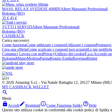
MASS. RELAX SVEDESE 60MIN
Albert Massaggi Professionali
Bologna (BO)
35
€
45
€
TUTTI I SERVIZI
Albert Massaggi Professionali
Bologna (BO)
CASHBACK
Carica successivi
Come funziona
Come utilizzare i coupon
Utilizzare i coupon
Promuovi l
Crea una offerta
Come scaricare i coupon
I tuoi acquisti
Le tue notifich
Contattaci
Lavora con noi
Privacy
Utilizzo dei cookie
F.a.q.
Accordo per
Bologna
Milano
Modena
Parma
Reggio Emilia
Ravenna
Rimini
© 2026 Amazing S.r.l. - Via Natale Battaglia 12, 20127 Milano (M
MY CASHBACK WALLET

Menù




Accedi
Registrati
Come Funziona Spiiky
Help
Questo sito utilizza cookie in conformità alla cookie policy di Spiiky e 