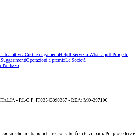
a tua attività
Costi e pagamenti
Help
Il Servizio Whatsapp
Il Progetto
e
Suggerimenti
Operazioni a premio
La Società
 l'utilizzo
I) ITALIA - P.I./C.F: IT03543390367 - REA: MO-397100
cookie che rientrano nella responsabilità di terze parti. Per procedere è 