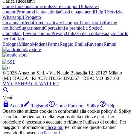
Carica successivi
Come funziona
Come utilizzare i coupon
Utilizzare i
coupon
Promuovi la tua attività
Costi e pagamenti
Help
Il Servizio
Whatsapp
Il Progetto
Crea una offerta
Come scaricare i coupon
I tuoi acquisti
Le tue
notifiche
Suggerimenti
Operazioni a premio
La Società
Contattaci
Lavora con noi
Privacy
Utilizzo dei cookie
F.a.q.
Accordo
per l'utilizzo
Bologna
Milano
Modena
Parma
Reggio Emilia
Ravenna
Rimini
© 2026 Amazing S.r.l. - Via Natale Battaglia 12, 20127 Milano
(MI) ITALIA - P.I./C.F: IT03543390367 - REA: MO-397100
MY CASHBACK WALLET

Menù




Accedi
Registrati
Come Funziona Spiiky
Help
Questo sito utilizza cookie in conformità alla cookie policy di Spiiky
e cookie che rientrano nella responsabilità di terze parti. Per
procedere è necessario accettare o rifiutare l'utilizzo di cookie. Per
maggiori informazioni
clicca qui
Per chiudere questo banner
negando il consenso
clicca qui