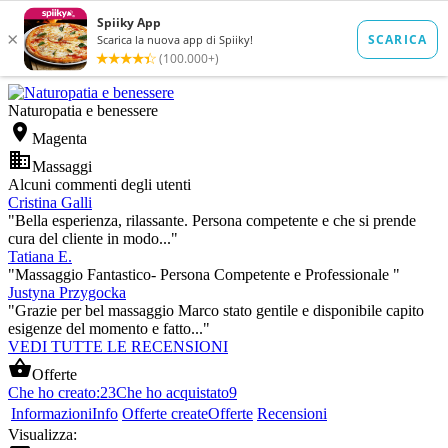
Naturopatia e benessere

Magenta

Massaggi
Alcuni commenti degli utenti
Cristina Galli
"Bella esperienza, rilassante. Persona competente e che si prende
cura del cliente in modo..."
Tatiana E.
"Massaggio Fantastico- Persona Competente e Professionale "
Justyna Przygocka
"Grazie per bel massaggio Marco stato gentile e disponibile capito
esigenze del momento e fatto..."
VEDI TUTTE LE RECENSIONI

Offerte
Che ho creato:
23
Che ho acquistato
9
Informazioni
Info
Offerte create
Offerte
Recensioni
Visualizza: