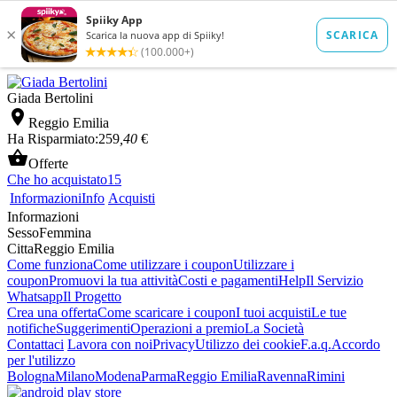
Giada Bertolini

Reggio Emilia
Ha Risparmiato:
259
,40
€

Offerte
Che ho acquistato
15
Informazioni
Info
Acquisti
Informazioni
Sesso
Femmina
Citta
Reggio Emilia
Come funziona
Come utilizzare i coupon
Utilizzare i
coupon
Promuovi la tua attività
Costi e pagamenti
Help
Il Servizio
Whatsapp
Il Progetto
Crea una offerta
Come scaricare i coupon
I tuoi acquisti
Le tue
notifiche
Suggerimenti
Operazioni a premio
La Società
Contattaci
Lavora con noi
Privacy
Utilizzo dei cookie
F.a.q.
Accordo
per l'utilizzo
Bologna
Milano
Modena
Parma
Reggio Emilia
Ravenna
Rimini