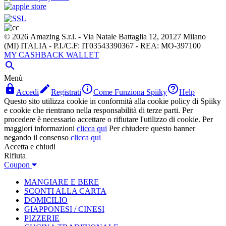
© 2026 Amazing S.r.l. - Via Natale Battaglia 12, 20127 Milano
(MI) ITALIA - P.I./C.F: IT03543390367 - REA: MO-397100
MY CASHBACK WALLET

Menù




Accedi
Registrati
Come Funziona Spiiky
Help
Questo sito utilizza cookie in conformità alla cookie policy di Spiiky
e cookie che rientrano nella responsabilità di terze parti. Per
procedere è necessario accettare o rifiutare l'utilizzo di cookie. Per
maggiori informazioni
clicca qui
Per chiudere questo banner
negando il consenso
clicca qui
Accetta e chiudi
Rifiuta
Coupon
MANGIARE E BERE
SCONTI ALLA CARTA
DOMICILIO
GIAPPONESI / CINESI
PIZZERIE