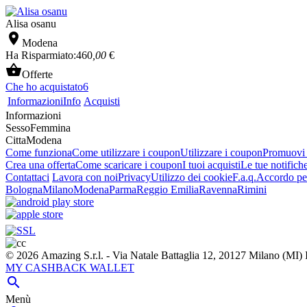
Alisa osanu

Modena
Ha Risparmiato:
460
,00
€

Offerte
Che ho acquistato
6
Informazioni
Info
Acquisti
Informazioni
Sesso
Femmina
Citta
Modena
Come funziona
Come utilizzare i coupon
Utilizzare i coupon
Promuovi l
Crea una offerta
Come scaricare i coupon
I tuoi acquisti
Le tue notifich
Contattaci
Lavora con noi
Privacy
Utilizzo dei cookie
F.a.q.
Accordo per
Bologna
Milano
Modena
Parma
Reggio Emilia
Ravenna
Rimini
© 2026 Amazing S.r.l. - Via Natale Battaglia 12, 20127 Milano (M
MY CASHBACK WALLET

Menù