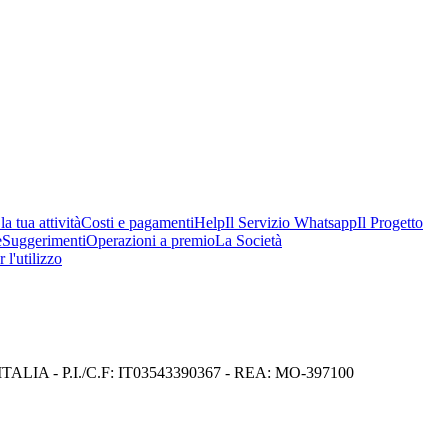
a tua attività
Costi e pagamenti
Help
Il Servizio Whatsapp
Il Progetto
e
Suggerimenti
Operazioni a premio
La Società
 l'utilizzo
I) ITALIA - P.I./C.F: IT03543390367 - REA: MO-397100