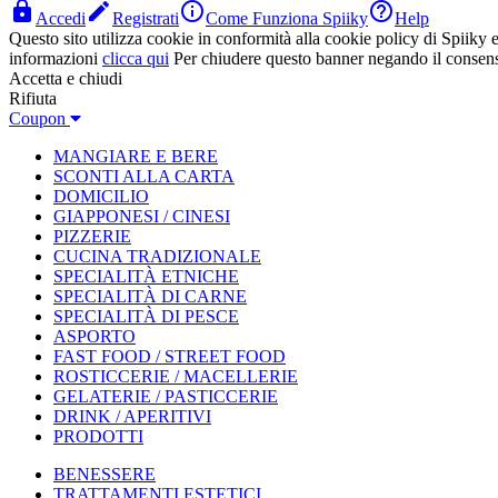




Accedi
Registrati
Come Funziona Spiiky
Help
Questo sito utilizza cookie in conformità alla cookie policy di Spiiky e 
informazioni
clicca qui
Per chiudere questo banner negando il consen
Accetta e chiudi
Rifiuta
Coupon
MANGIARE E BERE
SCONTI ALLA CARTA
DOMICILIO
GIAPPONESI / CINESI
PIZZERIE
CUCINA TRADIZIONALE
SPECIALITÀ ETNICHE
SPECIALITÀ DI CARNE
SPECIALITÀ DI PESCE
ASPORTO
FAST FOOD / STREET FOOD
ROSTICCERIE / MACELLERIE
GELATERIE / PASTICCERIE
DRINK / APERITIVI
PRODOTTI
BENESSERE
TRATTAMENTI ESTETICI