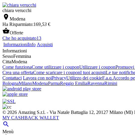
chiara verucchi

Modena
Ha Risparmiato:
169
,53
€

Offerte
Che ho acquistato
13
Informazioni
Info
Acquisti
Informazioni
Sesso
Femmina
Citta
Modena
Come funziona
Come utilizzare i coupon
Utilizzare i coupon
Promuovi l
Crea una offerta
Come scaricare i coupon
I tuoi acquisti
Le tue notifich
Contattaci
Lavora con noi
Privacy
Utilizzo dei cookie
F.a.q.
Accordo per
Bologna
Milano
Modena
Parma
Reggio Emilia
Ravenna
Rimini
© 2026 Amazing S.r.l. - Via Natale Battaglia 12, 20127 Milano (M
MY CASHBACK WALLET

Menù