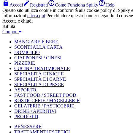




Accedi
Registrati
Come Funziona Spiiky
Help
Questo sito utilizza cookie in conformità alla cookie policy di Spiiky e 
informazioni
clicca qui
Per chiudere questo banner negando il consen
Accetta e chiudi
Rifiuta
Coupon
MANGIARE E BERE
SCONTI ALLA CARTA
DOMICILIO
GIAPPONESI / CINESI
PIZZERIE
CUCINA TRADIZIONALE
SPECIALITÀ ETNICHE
SPECIALITÀ DI CARNE
SPECIALITÀ DI PESCE
ASPORTO
FAST FOOD / STREET FOOD
ROSTICCERIE / MACELLERIE
GELATERIE / PASTICCERIE
DRINK / APERITIVI
PRODOTTI
BENESSERE
TRATTAMENTI ESTETICI