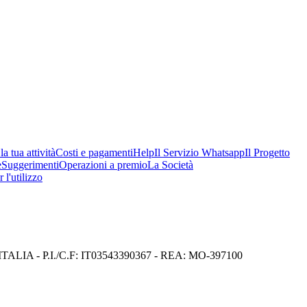
a tua attività
Costi e pagamenti
Help
Il Servizio Whatsapp
Il Progetto
e
Suggerimenti
Operazioni a premio
La Società
 l'utilizzo
I) ITALIA - P.I./C.F: IT03543390367 - REA: MO-397100