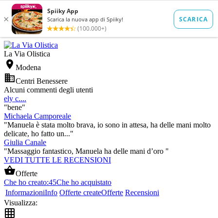
La Via Olistica

Modena

Centri Benessere
Alcuni commenti degli utenti
ely c....
"bene"
Michaela Camporeale
"Manuela è stata molto brava, io sono in attesa, ha delle mani molto
delicate, ho fatto un..."
Giulia Canale
"Massaggio fantastico, Manuela ha delle mani d’oro "
VEDI TUTTE LE RECENSIONI

Offerte
Che ho creato:
45
Che ho acquistato
Informazioni
Info
Offerte create
Offerte
Recensioni
Visualizza:
