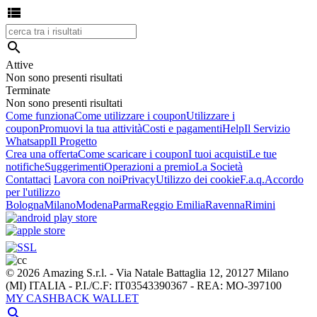


Attive
Non sono presenti risultati
Terminate
Non sono presenti risultati
Come funziona
Come utilizzare i coupon
Utilizzare i
coupon
Promuovi la tua attività
Costi e pagamenti
Help
Il Servizio
Whatsapp
Il Progetto
Crea una offerta
Come scaricare i coupon
I tuoi acquisti
Le tue
notifiche
Suggerimenti
Operazioni a premio
La Società
Contattaci
Lavora con noi
Privacy
Utilizzo dei cookie
F.a.q.
Accordo
per l'utilizzo
Bologna
Milano
Modena
Parma
Reggio Emilia
Ravenna
Rimini
© 2026 Amazing S.r.l. - Via Natale Battaglia 12, 20127 Milano
(MI) ITALIA - P.I./C.F: IT03543390367 - REA: MO-397100
MY CASHBACK WALLET
