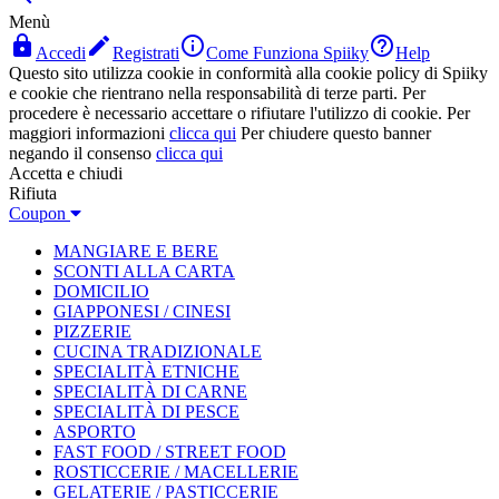
Menù




Accedi
Registrati
Come Funziona Spiiky
Help
Questo sito utilizza cookie in conformità alla cookie policy di Spiiky
e cookie che rientrano nella responsabilità di terze parti. Per
procedere è necessario accettare o rifiutare l'utilizzo di cookie. Per
maggiori informazioni
clicca qui
Per chiudere questo banner
negando il consenso
clicca qui
Accetta e chiudi
Rifiuta
Coupon
MANGIARE E BERE
SCONTI ALLA CARTA
DOMICILIO
GIAPPONESI / CINESI
PIZZERIE
CUCINA TRADIZIONALE
SPECIALITÀ ETNICHE
SPECIALITÀ DI CARNE
SPECIALITÀ DI PESCE
ASPORTO
FAST FOOD / STREET FOOD
ROSTICCERIE / MACELLERIE
GELATERIE / PASTICCERIE