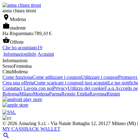
anna chiara tironi

Modena

studente
Ha Risparmiato:
789
,10
€

Offerte
Che ho acquistato
19
Informazioni
Info
Acquisti
Informazioni
Sesso
Femmina
Citta
Modena
Come funziona
Come utilizzare i coupon
Utilizzare i coupon
Promuovi l
Crea una offerta
Come scaricare i coupon
I tuoi acquisti
Le tue notifich
Contattaci
Lavora con noi
Privacy
Utilizzo dei cookie
F.a.q.
Accordo per
Bologna
Milano
Modena
Parma
Reggio Emilia
Ravenna
Rimini
© 2026 Amazing S.r.l. - Via Natale Battaglia 12, 20127 Milano (M
MY CASHBACK WALLET
