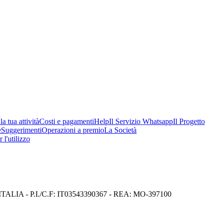
a tua attività
Costi e pagamenti
Help
Il Servizio Whatsapp
Il Progetto
e
Suggerimenti
Operazioni a premio
La Società
 l'utilizzo
I) ITALIA - P.I./C.F: IT03543390367 - REA: MO-397100