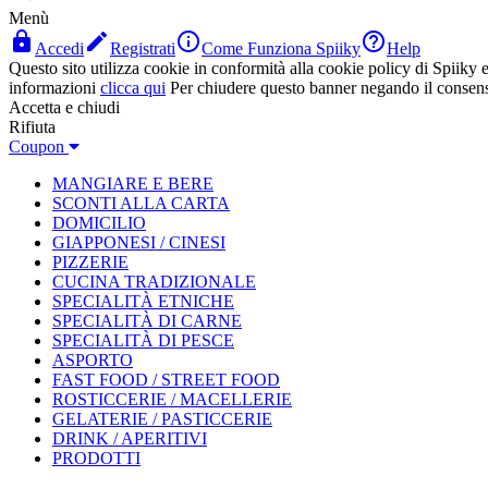
Menù




Accedi
Registrati
Come Funziona Spiiky
Help
Questo sito utilizza cookie in conformità alla cookie policy di Spiiky e 
informazioni
clicca qui
Per chiudere questo banner negando il consen
Accetta e chiudi
Rifiuta
Coupon
MANGIARE E BERE
SCONTI ALLA CARTA
DOMICILIO
GIAPPONESI / CINESI
PIZZERIE
CUCINA TRADIZIONALE
SPECIALITÀ ETNICHE
SPECIALITÀ DI CARNE
SPECIALITÀ DI PESCE
ASPORTO
FAST FOOD / STREET FOOD
ROSTICCERIE / MACELLERIE
GELATERIE / PASTICCERIE
DRINK / APERITIVI
PRODOTTI